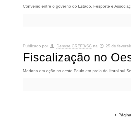
Convênio entre o governo do Estado, Fesporte e Associaç
Publicado por
Denyse CREF3/SC
na
25 de feverei
Fiscalização no Oes
Mariana em ação no oeste Paulo em praia do litoral sul S
Página