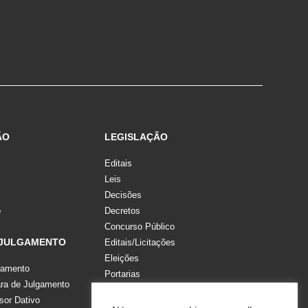
ÃO
LEGISLAÇÃO
Editais
Leis
Decisões
o
Decretos
Concurso Público
 JULGAMENTO
Editais/Licitações
Eleições
gamento
Portarias
a de Julgamento
Recomendações, Pareceres e Notas
sor Dativo
Resoluções