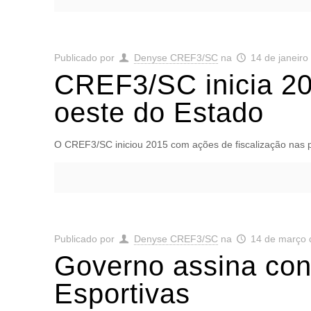
Publicado por
Denyse CREF3/SC
na
14 de janeiro
CREF3/SC inicia 20
oeste do Estado
O CREF3/SC iniciou 2015 com ações de fiscalização nas pr
Publicado por
Denyse CREF3/SC
na
14 de março 
Governo assina con
Esportivas