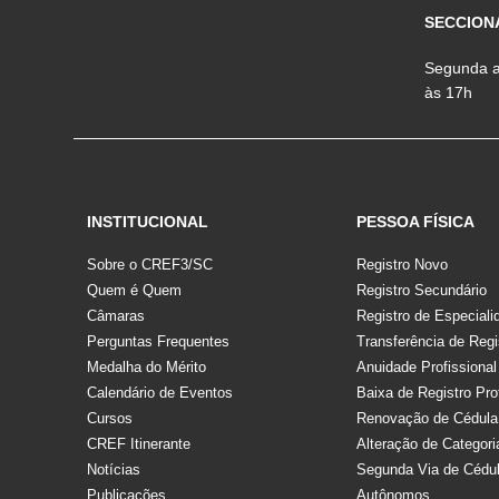
SECCION
Segunda a 
às 17h
INSTITUCIONAL
PESSOA FÍSICA
Sobre o CREF3/SC
Registro Novo
Quem é Quem
Registro Secundário
Câmaras
Registro de Especiali
Perguntas Frequentes
Transferência de Regi
Medalha do Mérito
Anuidade Profissional
Calendário de Eventos
Baixa de Registro Pro
Cursos
Renovação de Cédula
CREF Itinerante
Alteração de Categori
Notícias
Segunda Via de Cédu
Publicações
Autônomos