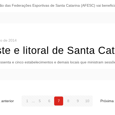
ão das Federações Esportivas de Santa Catarina (AFESC) vai benefici
ro de 2014
te e litoral de Santa Cat
essenta e cinco estabelecimentos e demais locais que ministram sessõe
 anterior
1
...
5
6
7
8
9
10
Próxima