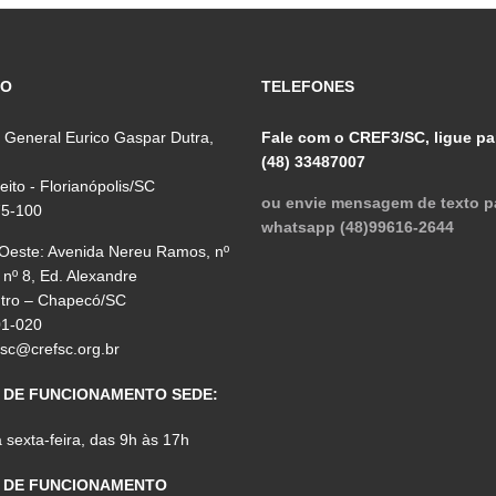
ÇO
TELEFONES
 General Eurico Gaspar Dutra,
Fale com o CREF3/SC, ligue pa
(48) 33487007
reito - Florianópolis/SC
ou envie mensagem de texto p
75-100
whatsapp (48)99616-2644
 Oeste: Avenida Nereu Ramos, nº
 nº 8, Ed. Alexandre
ntro – Chapecó/SC
01-020
fsc@crefsc.org.br
 DE FUNCIONAMENTO SEDE:
sexta-feira, das 9h às 17h
 DE FUNCIONAMENTO