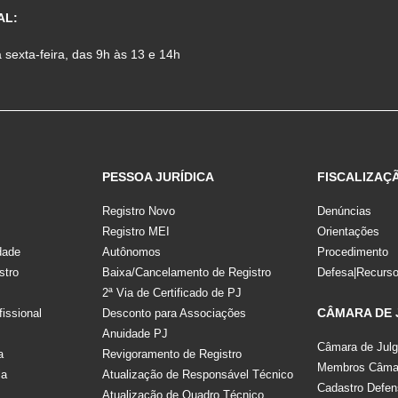
AL:
sexta-feira, das 9h às 13 e 14h
PESSOA JURÍDICA
FISCALIZAÇ
Registro Novo
Denúncias
Registro MEI
Orientações
dade
Autônomos
Procedimento
stro
Baixa/Cancelamento de Registro
Defesa|Recurs
2ª Via de Certificado de PJ
CÂMARA DE
fissional
Desconto para Associações
Anuidade PJ
Câmara de Jul
a
Revigoramento de Registro
Membros Câmar
la
Atualização de Responsável Técnico
Cadastro Defen
Atualização de Quadro Técnico