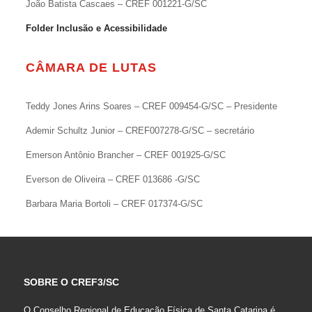
João Batista Cascaes – CREF 001221-G/SC
Folder Inclusão e Acessibilidade
CÂMARA DE LUTAS
Teddy Jones Arins Soares – CREF 009454-G/SC – Presidente
Ademir Schultz Junior – CREF007278-G/SC – secretário
Emerson Antônio Brancher – CREF 001925-G/SC
Everson de Oliveira – CREF 013686 -G/SC
Barbara Maria Bortoli – CREF 017374-G/SC
SOBRE O CREF3/SC
O Conselho Regional de Educação Física de Santa Catarina é