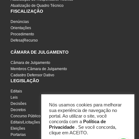
Atualização de Quadro Técnico
FISCALIZAÇÃO
Denúncias
Orientações
Procedimento
Defesa|Recurso
CÂMARA DE JULGAMENTO
Câmara de Julgamento
Membros Câmara de Julgamento
Cadastro Defensor Dativo
LEGISLAÇÃO
Editais
Leis
Decisões
Nós usamos cookies para melhorar
Decretos
sua experiência de navegação no
portal. Ao utilizar o site, você
Concurso Público
concorda com a
Política de
Editais/Licitações
Privacidade
. Se você concorda,
Eleições
clique em ACEITO.
Portarias