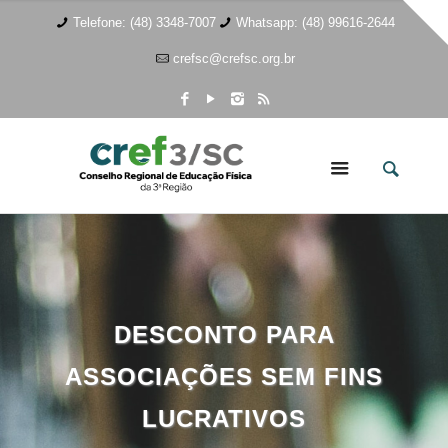
Telefone: (48) 3348-7007
Whatsapp: (48) 99616-2644
crefsc@crefsc.org.br
DESCONTO PARA
ASSOCIAÇÕES SEM FINS
LUCRATIVOS