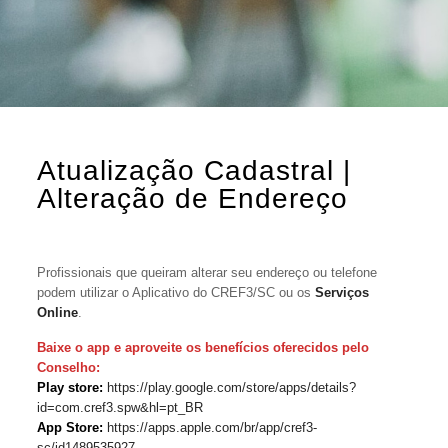
Atualização Cadastral |
Alteração de Endereço
Profissionais que queiram alterar seu endereço ou telefone
podem utilizar o Aplicativo do CREF3/SC ou os
Serviços
Online
.
Baixe o app e aproveite os benefícios oferecidos pelo
Conselho:
Play store:
https://play.google.com/store/apps/details?
id=com.cref3.spw&hl=pt_BR
App Store:
https://apps.apple.com/br/app/cref3-
sc/id1489535927