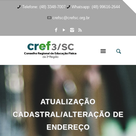
Telefone: (48) 3348-7007
Whatsapp: (48) 99616-2644
crefsc@crefsc.org.br
ATUALIZAÇÃO
CADASTRAL/ALTERAÇÃO DE
ENDEREÇO