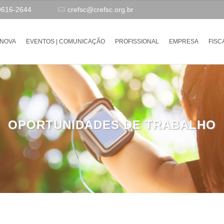
9616-2644
crefsc@crefsc.org.br
-NOVA
EVENTOS | COMUNICAÇÃO
PROFISSIONAL
EMPRESA
FISC
OPORTUNIDADES DE TRABALHO