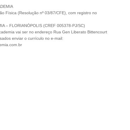
ADEMIA
o Física (Resolução nº 03/87/CFE), com registro no
A – FLORIANÓPOLIS (CREF 005378-PJ/SC)
cademia vai ser no endereço Rua Gen Liberato Bittencourt
sados enviar o currículo no e-mail:
emia.com.br