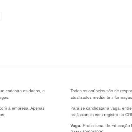
ue cadastra os dados, e
Todos os anúncios são de respo
agas.
atualizados mediante informaçã
e com a empresa. Apenas
Para se candidatar à vaga, ent
os.
profissionais com registro no C
Vaga:
Profissional de Educaçã