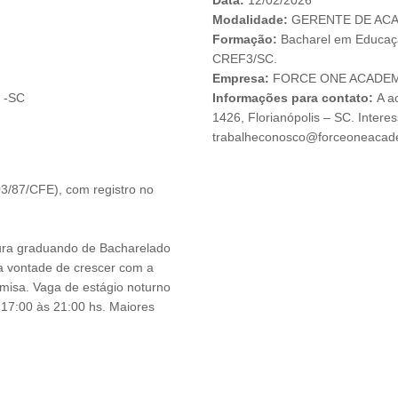
Data:
12/02/2026
Modalidade:
GERENTE DE AC
Formação:
Bacharel em Educaçã
CREF3/SC.
Empresa:
FORCE ONE ACADEMI
s -SC
Informações para contato:
A a
1426, Florianópolis – SC. Interes
trabalheconosco@forceoneacad
3/87/CFE), com registro no
ra graduando de Bacharelado
a vontade de crescer com a
amisa. Vaga de estágio noturno
17:00 às 21:00 hs. Maiores