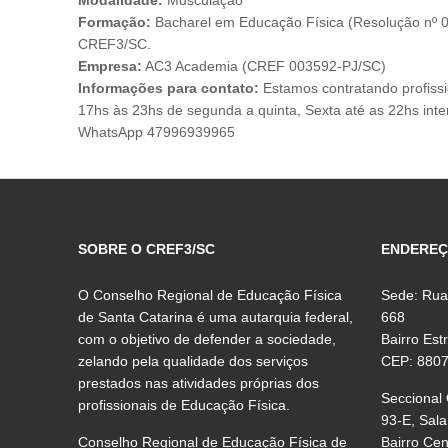
Modalidade:
Musculação
Formação:
Bacharel em Educação Física (Resolução nº 0
CREF3/SC.
Empresa:
AC3 Academia (CREF 003592-PJ/SC)
Informações para contato:
Estamos contratando profiss
17hs às 23hs de segunda a quinta, Sexta até as 22hs inte
WhatsApp 47996939965
SOBRE O CREF3/SC
ENDERE
O Conselho Regional de Educação Física
Sede: Rua
de Santa Catarina é uma autarquia federal,
668
com o objetivo de defender a sociedade,
Bairro Est
zelando pela qualidade dos serviços
CEP: 880
prestados nas atividades próprias dos
Seccional
profissionais de Educação Física.
93-E, Sala
Conselho Regional de Educação Física de
Bairro Ce