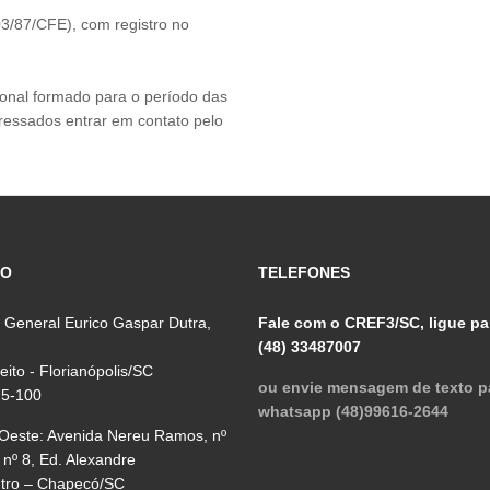
3/87/CFE), com registro no
ional formado para o período das
ressados entrar em contato pelo
ÇO
TELEFONES
 General Eurico Gaspar Dutra,
Fale com o CREF3/SC, ligue pa
(48) 33487007
reito - Florianópolis/SC
ou envie mensagem de texto p
75-100
whatsapp (48)99616-2644
 Oeste: Avenida Nereu Ramos, nº
 nº 8, Ed. Alexandre
ntro – Chapecó/SC