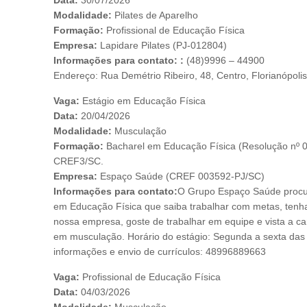
Data:
30/07/2026
Modalidade:
Pilates de Aparelho
Formação:
Profissional de Educação Física
Empresa:
Lapidare Pilates (PJ-012804)
Informações para contato: :
(48)9996 – 44900
Endereço: Rua Demétrio Ribeiro, 48, Centro, Florianópoli
Vaga:
Estágio em Educação Física
Data:
20/04/2026
Modalidade:
Musculação
Formação:
Bacharel em Educação Física (Resolução nº 0
CREF3/SC.
Empresa:
Espaço Saúde (CREF 003592-PJ/SC)
Informações para contato:
O Grupo Espaço Saúde procu
em Educação Física que saiba trabalhar com metas, tenh
nossa empresa, goste de trabalhar em equipe e vista a c
em musculação. Horário do estágio: Segunda a sexta das 
informações e envio de currículos: 48996889663
Vaga:
Profissional de Educação Física
Data:
04/03/2026