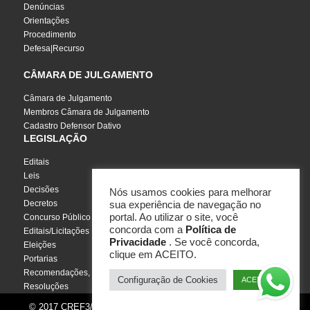
Denúncias
Orientações
Procedimento
Defesa|Recurso
CÂMARA DE JULGAMENTO
Câmara de Julgamento
Membros Câmara de Julgamento
Cadastro Defensor Dativo
LEGISLAÇÃO
Editais
Leis
Decisões
Nós usamos cookies para melhorar
Decretos
sua experiência de navegação no
portal. Ao utilizar o site, você
Concurso Público
concorda com a
Política de
Editais/Licitações
Privacidade
. Se você concorda,
Eleições
clique em ACEITO.
Portarias
Recomendações, Pareceres e Notas
Configuração de Cookies
ACEITO
Resoluções
© 2017 CREF3/SC - Todos os direitos reservados | Por
InCuca