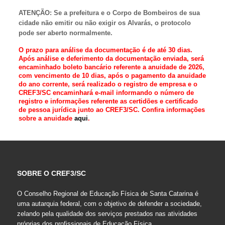
ATENÇÃO: Se a prefeitura e o Corpo de Bombeiros de sua
cidade não emitir ou não exigir os Alvarás, o protocolo
pode ser aberto normalmente.
O prazo para análise da documentação é de até 30 dias.
Após análise e deferimento da documentação enviada, será
encaminhado boleto bancário referente a anuidade de 2026,
com vencimento de 10 dias, após o pagamento da anuidade
do ano corrente, será realizado o registro de empresa e o
CREF3/SC encaminhará e-mail informando o número de
registro e informações referente as certidões e certificado
de pessoa jurídica junto ao CREF3/SC.
Confira informações
sobre a anuidade
aqui
.
SOBRE O CREF3/SC
O Conselho Regional de Educação Física de Santa Catarina é
uma autarquia federal, com o objetivo de defender a sociedade,
zelando pela qualidade dos serviços prestados nas atividades
próprias dos profissionais de Educação Física.