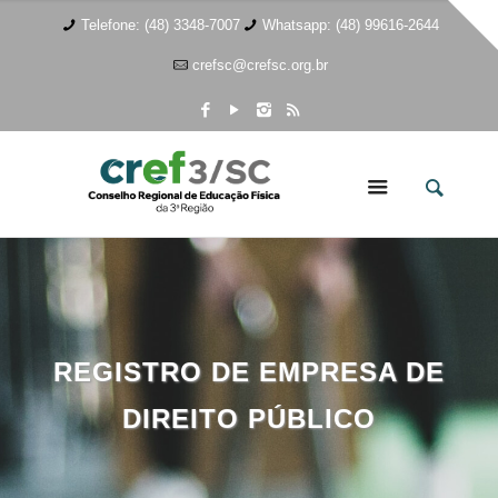
Telefone: (48) 3348-7007
Whatsapp: (48) 99616-2644
crefsc@crefsc.org.br
REGISTRO DE EMPRESA DE
DIREITO PÚBLICO