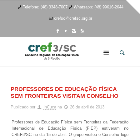
Telefone: (48) 3348-7007
Whatsapp: (48) 99616-2644
crefsc@crefsc.org.br
PROFESSORES DE EDUCAÇÃO FÍSICA
SEM FRONTEIRAS VISITAM CONSELHO
Publicado por
InCuca
na
26 de abril de 2013
Professores de Educação Física sem Fronteiras da Federação
Internacional de Educação Física (FIEP) estiveram no
CREF3/SC no dia 15 de abril. O grupo visitou o Conselho logo