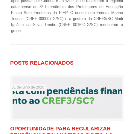
após passar por Curitiba e Joinville, onde realizaram a regional
catarinense do 8º Intercâmbio dos Professores de Educação
Física Sem Fronteiras da FIEP. O conselheiro Federal Marino
Tessari (CREF 000007-G/SC) e a gestora do CREF3/SC Marli
Ignácio da Silva Trentin (CREF 001624-G/SC) receberam o
grupo.
POSTS RELACIONADOS
31 de julho de 2026
OPORTUNIDADE PARA REGULARIZAR