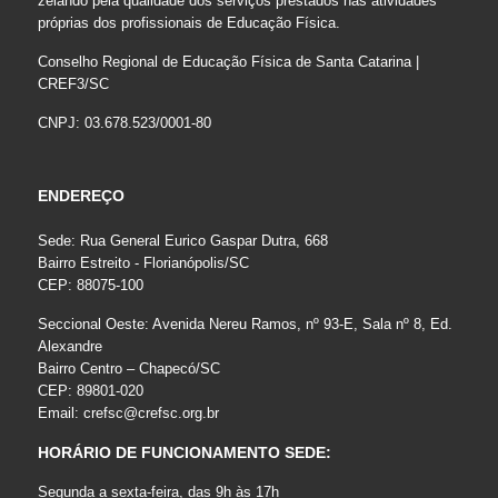
zelando pela qualidade dos serviços prestados nas atividades
próprias dos profissionais de Educação Física.
Conselho Regional de Educação Física de Santa Catarina |
CREF3/SC
CNPJ: 03.678.523/0001-80
ENDEREÇO
Sede: Rua General Eurico Gaspar Dutra, 668
Bairro Estreito - Florianópolis/SC
CEP: 88075-100
Seccional Oeste: Avenida Nereu Ramos, nº 93-E, Sala nº 8, Ed.
Alexandre
Bairro Centro – Chapecó/SC
CEP: 89801-020
Email:
crefsc@crefsc.org.br
HORÁRIO DE FUNCIONAMENTO SEDE:
Segunda a sexta-feira, das 9h às 17h