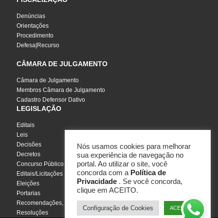
Denúncias
Orientações
Procedimento
Defesa|Recurso
CÂMARA DE JULGAMENTO
Câmara de Julgamento
Membros Câmara de Julgamento
Cadastro Defensor Dativo
LEGISLAÇÃO
Editais
Leis
Decisões
Nós usamos cookies para melhorar
Decretos
sua experiência de navegação no
portal. Ao utilizar o site, você
Concurso Público
concorda com a
Política de
Editais/Licitações
Privacidade
. Se você concorda,
Eleições
clique em ACEITO.
Portarias
Recomendações, Pareceres e Notas
Configuração de Cookies
ACEITO
Resoluções