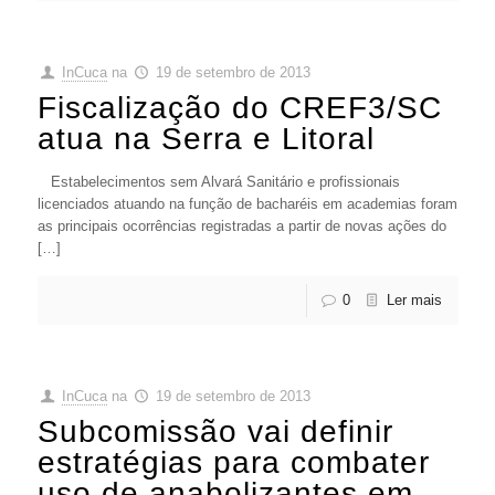
InCuca
na
19 de setembro de 2013
Fiscalização do CREF3/SC
atua na Serra e Litoral
Estabelecimentos sem Alvará Sanitário e profissionais
licenciados atuando na função de bacharéis em academias foram
as principais ocorrências registradas a partir de novas ações do
[…]
0
Ler mais
InCuca
na
19 de setembro de 2013
Subcomissão vai definir
estratégias para combater
uso de anabolizantes em