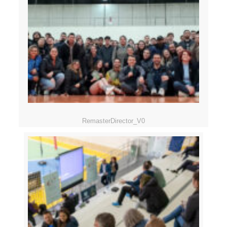
RemasterDirector_V0