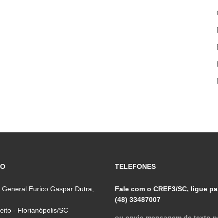
ÇO
TELEFONES
 General Eurico Gaspar Dutra,
Fale com o CREF3/SC, ligue pa
(48) 33487007
reito - Florianópolis/SC
ou envie mensagem de texto p