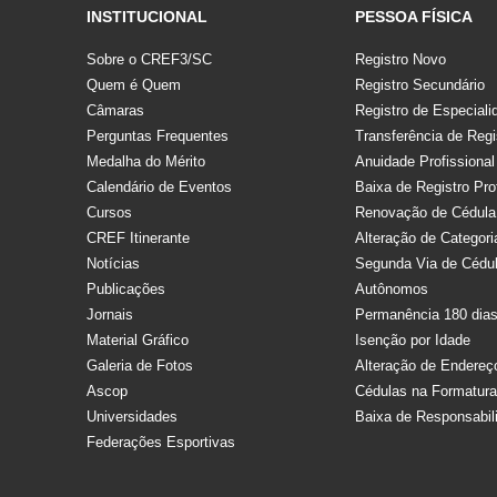
INSTITUCIONAL
PESSOA FÍSICA
Sobre o CREF3/SC
Registro Novo
Quem é Quem
Registro Secundário
Câmaras
Registro de Especiali
Perguntas Frequentes
Transferência de Regi
Medalha do Mérito
Anuidade Profissional
Calendário de Eventos
Baixa de Registro Pro
Cursos
Renovação de Cédula
CREF Itinerante
Alteração de Categori
Notícias
Segunda Via de Cédu
Publicações
Autônomos
Jornais
Permanência 180 dia
Material Gráfico
Isenção por Idade
Galeria de Fotos
Alteração de Endereç
Ascop
Cédulas na Formatur
Universidades
Baixa de Responsabil
Federações Esportivas