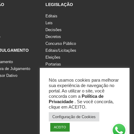
ÃO
LEGISLAÇÃO
Editais
Leis
Decisões
o
Decretos
Concurso Público
 JULGAMENTO
Editais/Licitações
Eleições
gamento
Portarias
a de Julgamento
Recomendações, Pareceres e Notas
sor Dativo
Resoluções
Nós usamos cookies para melhorar
sua experiência de navegação no
portal. Ao utilizar o site, você
concorda com a
Política de
Privacidade
. Se você concorda,
clique em ACEITO.
Configuração de Cookies
ACEITO