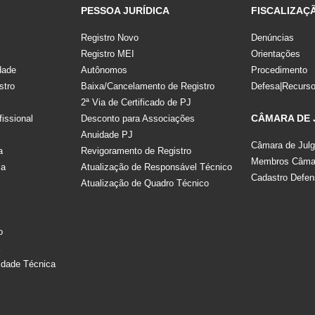
PESSOA JURÍDICA
FISCALIZAÇ
Registro Novo
Denúncias
Registro MEI
Orientações
dade
Autônomos
Procedimento
stro
Baixa/Cancelamento de Registro
Defesa|Recurs
2ª Via de Certificado de PJ
CÂMARA DE
fissional
Desconto para Associações
Anuidade PJ
Câmara de Jul
a
Revigoramento de Registro
Membros Câmar
la
Atualização de Responsável Técnico
Cadastro Defen
Atualização de Quadro Técnico
s
o
a
idade Técnica