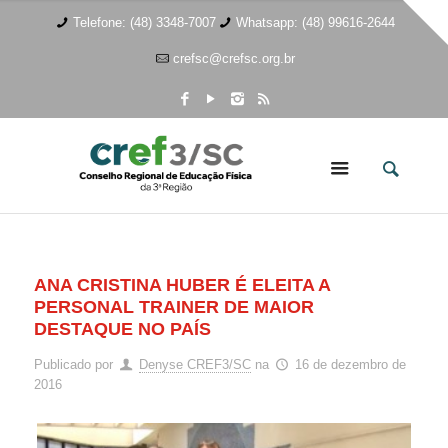
Telefone: (48) 3348-7007
Whatsapp: (48) 99616-2644
crefsc@crefsc.org.br
ANA CRISTINA HUBER É ELEITA A
PERSONAL TRAINER DE MAIOR
DESTAQUE NO PAÍS
Publicado por
Denyse CREF3/SC
na
16 de dezembro de
2016