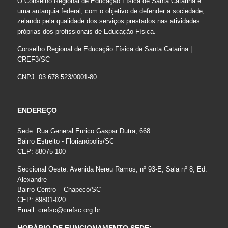
O Conselho Regional de Educação Física de Santa Catarina é
uma autarquia federal, com o objetivo de defender a sociedade,
zelando pela qualidade dos serviços prestados nas atividades
próprias dos profissionais de Educação Física.
Conselho Regional de Educação Física de Santa Catarina |
CREF3/SC
CNPJ: 03.678.523/0001-80
ENDEREÇO
Sede: Rua General Eurico Gaspar Dutra, 668
Bairro Estreito - Florianópolis/SC
CEP: 88075-100
Seccional Oeste: Avenida Nereu Ramos, nº 93-E, Sala nº 8, Ed.
Alexandre
Bairro Centro – Chapecó/SC
CEP: 89801-020
Email:
crefsc@crefsc.org.br