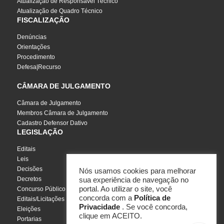
Atualização de Responsável Técnico
Atualização de Quadro Técnico
FISCALIZAÇÃO
Denúncias
Orientações
Procedimento
Defesa|Recurso
CÂMARA DE JULGAMENTO
Câmara de Julgamento
Membros Câmara de Julgamento
Cadastro Defensor Dativo
LEGISLAÇÃO
Editais
Leis
Decisões
Nós usamos cookies para melhorar
Decretos
sua experiência de navegação no
portal. Ao utilizar o site, você
Concurso Público
concorda com a
Política de
Editais/Licitações
Privacidade
. Se você concorda,
Eleições
clique em ACEITO.
Portarias