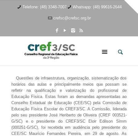
Telefone: (48) 3348-7007
Whatsapp: (48) 99616-2644
crefsc@crefsc.org.br
Questões de infraestrutura, organização, sistematização dos
horários das aulas e principalmente meios que possam se
refletir na qualificação e valorização do profissional de
Educação Física. Estas foram as demandas apresentadas ao
Conselho Estadual de Educação (CEE/SC) pela Comissão de
Educação Física Escolar do CREF3/SC. A Comissão, liderada
pelo seu presidente José Heriberto de Oliveira (CREF 003521-
G/SC) e o presidente do CREF3/SC Eloir Edilson Simm
(000251-G/SC), foi recebida em audiência pelo presidente do
CEE/SC Maurício Fernandes Pereira, em 29 de agosto. As