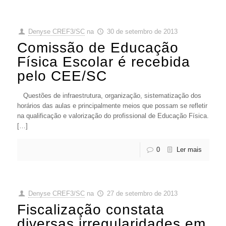
Denyse CREF3/SC
na
30 de setembro de 2013
Comissão de Educação
Física Escolar é recebida
pelo CEE/SC
Questões de infraestrutura, organização, sistematização dos
horários das aulas e principalmente meios que possam se refletir
na qualificação e valorização do profissional de Educação Física.
[…]
0
Ler mais
Denyse CREF3/SC
na
27 de setembro de 2013
Fiscalização constata
diversas irregularidades em