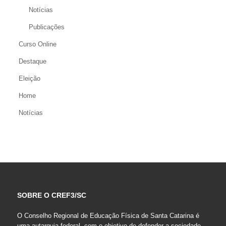
Notícias
Publicações
Curso Online
Destaque
Eleição
Home
Notícias
SOBRE O CREF3/SC
O Conselho Regional de Educação Física de Santa Catarina é
uma autarquia federal, com o objetivo de defender a sociedade,