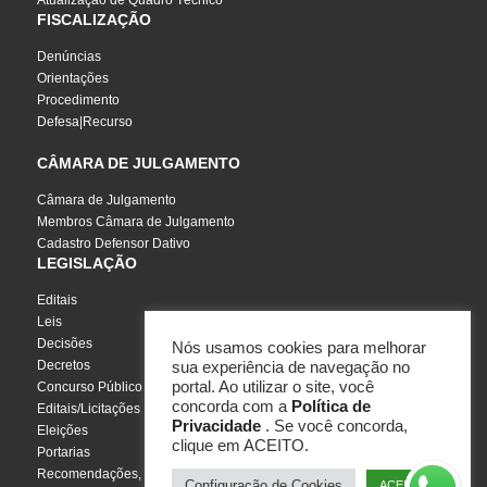
Atualização de Quadro Técnico
FISCALIZAÇÃO
Denúncias
Orientações
Procedimento
Defesa|Recurso
CÂMARA DE JULGAMENTO
Câmara de Julgamento
Membros Câmara de Julgamento
Cadastro Defensor Dativo
LEGISLAÇÃO
Editais
Leis
Decisões
Nós usamos cookies para melhorar
Decretos
sua experiência de navegação no
portal. Ao utilizar o site, você
Concurso Público
concorda com a
Política de
Editais/Licitações
Privacidade
. Se você concorda,
Eleições
clique em ACEITO.
Portarias
Recomendações, Pareceres e Notas
Configuração de Cookies
ACEITO