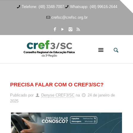
Telefone: (48) 3348-7007
Whatsapp: (48) 99616-2644
crefsc@crefsc.org.br
PRECISA FALAR COM O CREF3/SC?
Publicado por
Denyse CREF3/SC
na
24 de janeiro de
2025