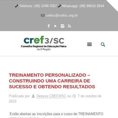
Telefone: (48) 3348-7007
Whatsapp: (48) 99616-2644
crefsc@crefsc.org.br
TREINAMENTO PERSONALIZADO –
CONSTRUINDO UMA CARREIRA DE
SUCESSO E OBTENDO RESULTADOS
Publicado por
Denyse CREF3/SC
na
7 de outubro de
2015
Estão abertas as inscrições para o curso de TREINAMENTO