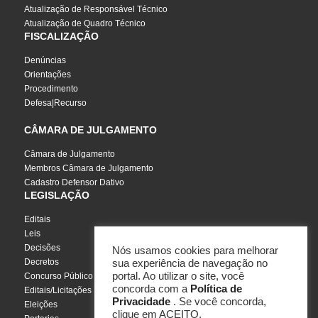
Atualização de Responsável Técnico
Atualização de Quadro Técnico
FISCALIZAÇÃO
Denúncias
Orientações
Procedimento
Defesa|Recurso
CÂMARA DE JULGAMENTO
Câmara de Julgamento
Membros Câmara de Julgamento
Cadastro Defensor Dativo
LEGISLAÇÃO
Editais
Leis
Decisões
Nós usamos cookies para melhorar
Decretos
sua experiência de navegação no
portal. Ao utilizar o site, você
Concurso Público
concorda com a
Política de
Editais/Licitações
Privacidade
. Se você concorda,
Eleições
clique em ACEITO.