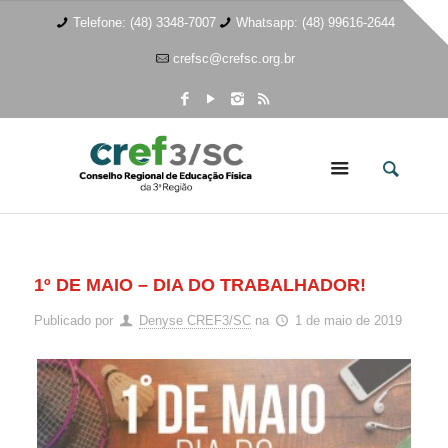
Telefone: (48) 3348-7007
Whatsapp: (48) 99616-2644
crefsc@crefsc.org.br
1º DE MAIO – DIA DO TRABALHADOR!
Publicado por
Denyse CREF3/SC
na
1 de maio de 2019