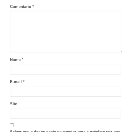
Comentário
*
Nome
*
E-mail
*
Site
Salvar meus dados neste navegador para a próxima vez que