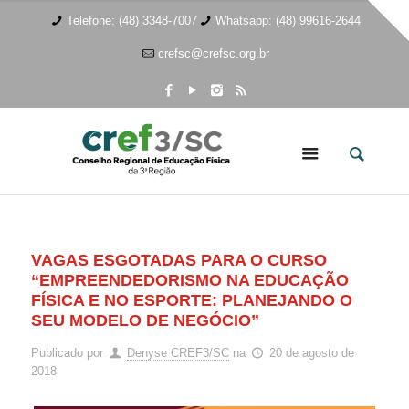
Telefone: (48) 3348-7007
Whatsapp: (48) 99616-2644
crefsc@crefsc.org.br
VAGAS ESGOTADAS PARA O CURSO
“EMPREENDEDORISMO NA EDUCAÇÃO
FÍSICA E NO ESPORTE: PLANEJANDO O
SEU MODELO DE NEGÓCIO”
Publicado por
Denyse CREF3/SC
na
20 de agosto de
2018