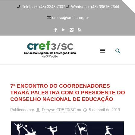
Telefone: (48) 3348-7007
Whatsapp: (48) 99616-2644
crefsc@crefsc.org.br
7º ENCONTRO DO COORDENADORES
TRARÁ PALESTRA COM O PRESIDENTE DO
CONSELHO NACIONAL DE EDUCAÇÃO
Publicado por
Denyse CREF3/SC
na
5 de abril de 2019