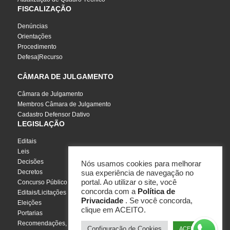
FISCALIZAÇÃO
Denúncias
Orientações
Procedimento
Defesa|Recurso
CÂMARA DE JULGAMENTO
Câmara de Julgamento
Membros Câmara de Julgamento
Cadastro Defensor Dativo
LEGISLAÇÃO
Editais
Leis
Decisões
Nós usamos cookies para melhorar
Decretos
sua experiência de navegação no
portal. Ao utilizar o site, você
Concurso Público
concorda com a
Política de
Editais/Licitações
Privacidade
. Se você concorda,
Eleições
clique em ACEITO.
Portarias
Recomendações, Pareceres e Notas
Configuração de Cookies
ACEITO