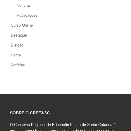
Notícias
Publicações
Curso Online
Destaque
Eleição
Home
Notícias
SOBRE O CREF3/SC
O Conselho Regional de Educação Física de Santa Catarina é
uma autarquia federal, com o objetivo de defender a sociedade,