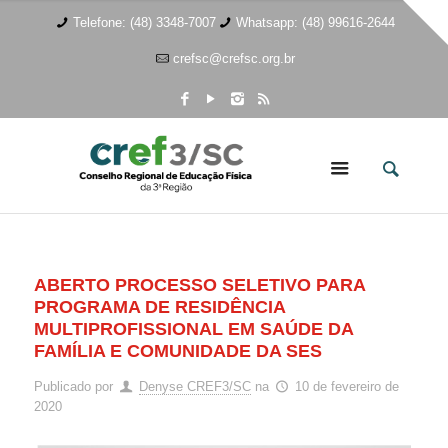
Telefone: (48) 3348-7007
Whatsapp: (48) 99616-2644
crefsc@crefsc.org.br
ABERTO PROCESSO SELETIVO PARA
PROGRAMA DE RESIDÊNCIA
MULTIPROFISSIONAL EM SAÚDE DA
FAMÍLIA E COMUNIDADE DA SES
Publicado por
Denyse CREF3/SC
na
10 de fevereiro de
2020