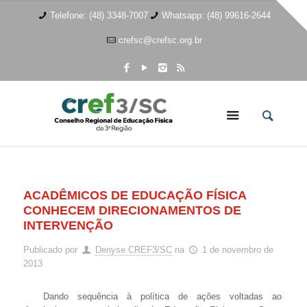
Telefone: (48) 3348-7007
Whatsapp: (48) 99616-2644
crefsc@crefsc.org.br
ACADÊMICOS DE EDUCAÇÃO FÍSICA
CONHECEM DIRECIONAMENTOS DE
INTERVENÇÃO
Publicado por
Denyse CREF3/SC
na
1 de novembro de
2013
Dando sequência à política de ações voltadas ao