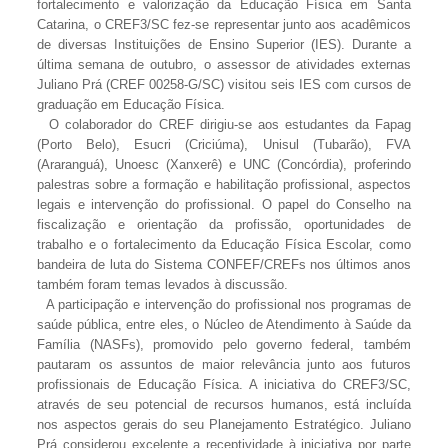
fortalecimento e valorização da Educação Física em Santa
Catarina, o CREF3/SC fez-se representar junto aos acadêmicos
de diversas Instituições de Ensino Superior (IES). Durante a
última semana de outubro, o assessor de atividades externas
Juliano Prá (CREF 00258-G/SC) visitou seis IES com cursos de
graduação em Educação Física.
O colaborador do CREF dirigiu-se aos estudantes da Fapag
(Porto Belo), Esucri (Criciúma), Unisul (Tubarão), FVA
(Araranguá), Unoesc (Xanxerê) e UNC (Concórdia), proferindo
palestras sobre a formação e habilitação profissional, aspectos
legais e intervenção do profissional. O papel do Conselho na
fiscalização e orientação da profissão, oportunidades de
trabalho e o fortalecimento da Educação Física Escolar, como
bandeira de luta do Sistema CONFEF/CREFs nos últimos anos
também foram temas levados à discussão.
A participação e intervenção do profissional nos programas de
saúde pública, entre eles, o Núcleo de Atendimento à Saúde da
Família (NASFs), promovido pelo governo federal, também
pautaram os assuntos de maior relevância junto aos futuros
profissionais de Educação Física. A iniciativa do CREF3/SC,
através de seu potencial de recursos humanos, está incluída
nos aspectos gerais do seu Planejamento Estratégico. Juliano
Prá considerou excelente a receptividade à iniciativa por parte