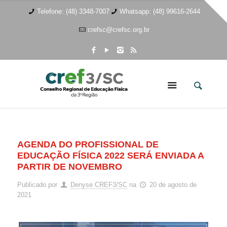
Telefone: (48) 3348-7007
Whatsapp: (48) 99616-2644
crefsc@crefsc.org.br
AGENDA DO PROFISSIONAL DE
EDUCAÇÃO FÍSICA 2022 SERÁ ENVIADA A
PARTIR DE NOVEMBRO
Publicado por
Denyse CREF3/SC
na
20 de agosto de
2021