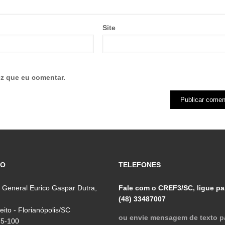
Site
z que eu comentar.
ÇO
TELEFONES
 General Eurico Gaspar Dutra,
Fale com o CREF3/SC, ligue pa
(48) 33487007
reito - Florianópolis/SC
ou envie mensagem de texto p
75-100