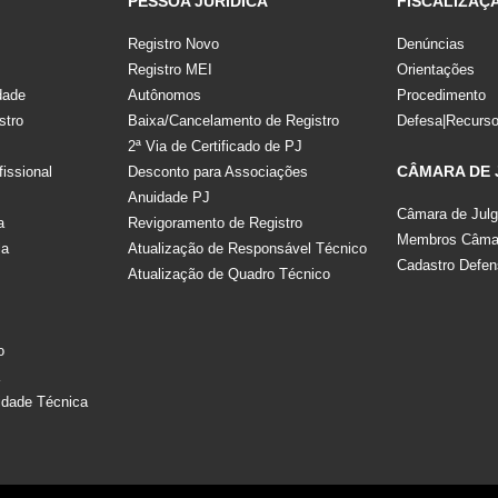
PESSOA JURÍDICA
FISCALIZAÇ
Registro Novo
Denúncias
Registro MEI
Orientações
dade
Autônomos
Procedimento
stro
Baixa/Cancelamento de Registro
Defesa|Recurs
2ª Via de Certificado de PJ
CÂMARA DE
fissional
Desconto para Associações
Anuidade PJ
Câmara de Jul
a
Revigoramento de Registro
Membros Câmar
la
Atualização de Responsável Técnico
Cadastro Defen
Atualização de Quadro Técnico
s
o
a
idade Técnica