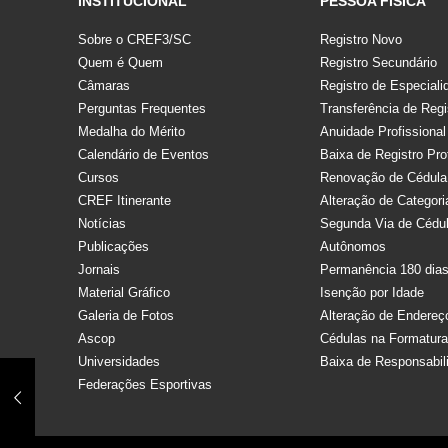
INSTITUCIONAL
PESSOA FÍSICA
Sobre o CREF3/SC
Registro Novo
Quem é Quem
Registro Secundário
Câmaras
Registro de Especiali
Perguntas Frequentes
Transferência de Regi
Medalha do Mérito
Anuidade Profissional
Calendário de Eventos
Baixa de Registro Pro
Cursos
Renovação de Cédula
CREF Itinerante
Alteração de Categori
Notícias
Segunda Via de Cédu
Publicações
Autônomos
Jornais
Permanência 180 dia
Material Gráfico
Isenção por Idade
Galeria de Fotos
Alteração de Endereç
Ascop
Cédulas na Formatur
Universidades
Baixa de Responsabil
Federações Esportivas