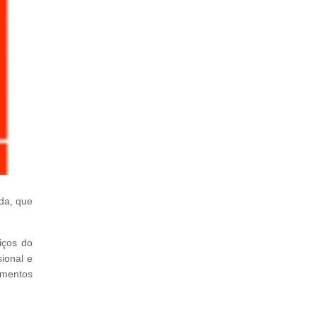
da, que
iços do
sional e
imentos