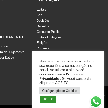
ÃO
LEGISLAÇÃO
Editais
Leis
Decisões
o
Decretos
Concurso Público
 JULGAMENTO
Editais/Licitações
Eleições
gamento
Portarias
a de Julgamento
Recomendações, Pareceres e Notas
sor Dativo
Resoluções
Nós usamos cookies para melhorar
sua experiência de navegação no
portal. Ao utilizar o site, você
concorda com a
Política de
Privacidade
. Se você concorda,
clique em ACEITO.
Configuração de Cookies
ACEITO