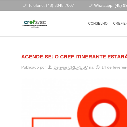
Telefone: (48) 3348-7007
Whatsapp: (48) 9
CONSELHO
CREF E
AGENDE-SE: O CREF ITINERANTE ESTARÁ 
Publicado por
Denyse CREF3/SC
na
14 de feverei