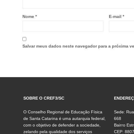
Nome
*
E-mail
*
Salvar meus dados neste navegador para a próxima ve
SOBRE O CREF3/SC
ENDERE
O Conselho Regional de Educação Física
Sede: Rua
de Santa Catarina é uma autarquia federal,
668
com o objetivo de defender a sociedade,
Bairro Est
zelando pela qualidade dos serviços
CEP: 880