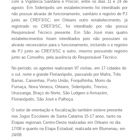
com a Vigilância Sanitária e Procon, entre os dias 11 e 24 de
agosto. Em Siderópolis um estabelecimento foi interditado por
não possuir alvarás de funcionamento, sanitário e registro de PJ
junto ao CREF3/SC; em Orleans outro estabelecimento, já
registrado no CREF3/SC, foi interditado por não possui
Responsável Técnico presente. Em São José mais quatro
estabelecimentos foram interditados pois não possuíam os
alvarás necessários para o funcionamento, incluindo o e registro
de PJ junto ao CREF3/SC e outro, mesmo possuindo registro
junto ao Conselho, pela ausência do Responsável Técnico.
No período, os agentes realizaram 97 visitas, em 17 cidades do
o sul, norte e grande Florianópolis, passando por Mafra, Três
Barras, Canoinhas, Porto União, Forquilhinha, Morro da
Fumaça, Nova Veneza, Orleans, Siderópolis, Treviso,
Urussanga, Braço do Norte, São Ludgero e Armazém,
Florianópolis, São José e Palhoça.
O setor de orientação e fiscalização também esteve presente
nos Jogos Escolares de Santa Catarina 15-17 anos, tanto na
Etapas regionais Centro-Oeste realizadas em Orleans no dia
17/08 e quanto na Etapa Estadual, realizada em Blumenau, em
24/08.