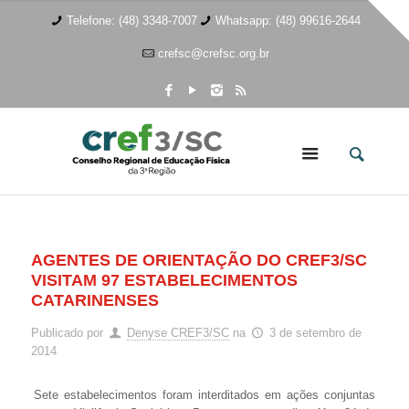
Telefone: (48) 3348-7007
Whatsapp: (48) 99616-2644
crefsc@crefsc.org.br
AGENTES DE ORIENTAÇÃO DO CREF3/SC
VISITAM 97 ESTABELECIMENTOS
CATARINENSES
Publicado por
Denyse CREF3/SC
na
3 de setembro de
2014
Sete estabelecimentos foram interditados em ações conjuntas