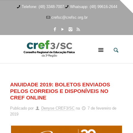
Telefone: (48) 3348-7007
Whatsapp: (48) 99616-2644
crefsc@crefsc.org.br
ANUIDADE 2019: BOLETOS ENVIADOS
PELOS CORREIOS E DISPONÍVEIS NO
CREF ONLINE
Publicado por
Denyse CREF3/SC
na
7 de fevereiro de
2019