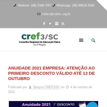
Telefone: (48) 3348-7007
Whatsapp: (48) 99616-2644
crefsc@crefsc.org.br
ANUIDADE 2021 EMPRESA: ATENÇÃO AO
PRIMEIRO DESCONTO VÁLIDO ATÉ 13 DE
OUTUBRO
Publicado por
Denyse CREF3/SC
na
4 de outubro de
2021