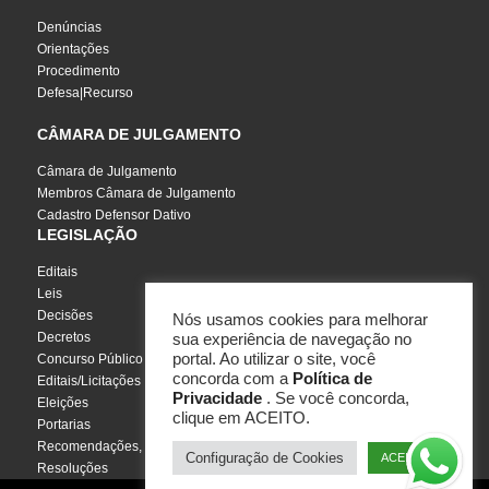
Denúncias
Orientações
Procedimento
Defesa|Recurso
CÂMARA DE JULGAMENTO
Câmara de Julgamento
Membros Câmara de Julgamento
Cadastro Defensor Dativo
LEGISLAÇÃO
Editais
Leis
Decisões
Nós usamos cookies para melhorar
Decretos
sua experiência de navegação no
portal. Ao utilizar o site, você
Concurso Público
concorda com a
Política de
Editais/Licitações
Privacidade
. Se você concorda,
Eleições
clique em ACEITO.
Portarias
Recomendações, Pareceres e Notas
Configuração de Cookies
ACEITO
Resoluções