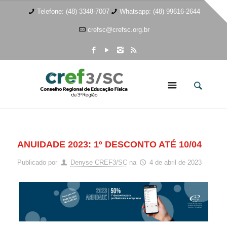
Telefone: (48) 3348-7007
Whatsapp: (48) 99616-2644
crefsc@crefsc.org.br
ANUIDADE 2023: 1º DESCONTO ATÉ 10/04
Publicado por
Denyse CREF3/SC
na
4 de abril de 2023