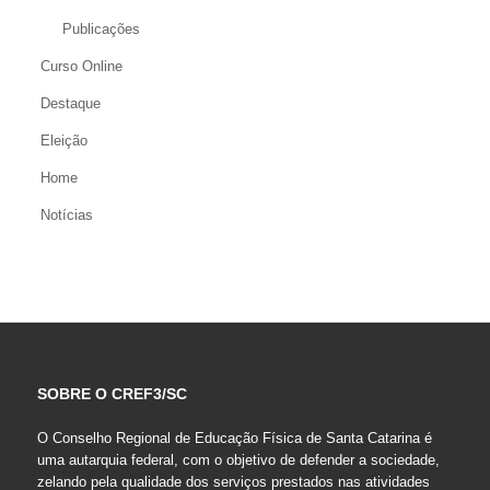
Publicações
Curso Online
Destaque
Eleição
Home
Notícias
SOBRE O CREF3/SC
O Conselho Regional de Educação Física de Santa Catarina é
uma autarquia federal, com o objetivo de defender a sociedade,
zelando pela qualidade dos serviços prestados nas atividades