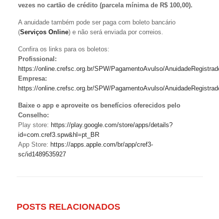
vezes no cartão de crédito
(parcela mínima de R$ 100,00)
.
A anuidade também pode ser paga com boleto bancário
(
Serviços Online
) e não será enviada por correios.
Confira os links para os boletos:
Profissional:
https://online.crefsc.org.br/SPW/PagamentoAvulso/AnuidadeRegist
Empresa:
https://online.crefsc.org.br/SPW/PagamentoAvulso/AnuidadeRegistr
Baixe o app e aproveite os benefícios oferecidos pelo
Conselho:
Play store:
https://play.google.com/store/apps/details?
id=com.cref3.spw&hl=pt_BR
App Store:
https://apps.apple.com/br/app/cref3-
sc/id1489535927
POSTS RELACIONADOS