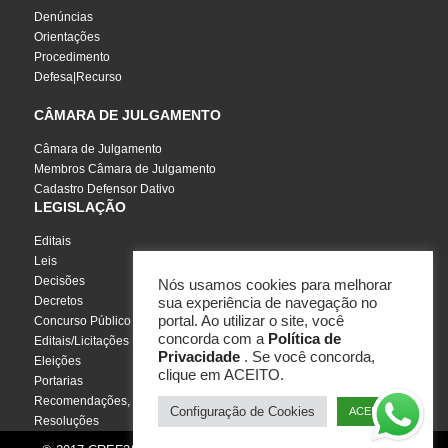
Denúncias
Orientações
Procedimento
Defesa|Recurso
CÂMARA DE JULGAMENTO
Câmara de Julgamento
Membros Câmara de Julgamento
Cadastro Defensor Dativo
LEGISLAÇÃO
Editais
Leis
Decisões
Nós usamos cookies para melhorar
Decretos
sua experiência de navegação no
portal. Ao utilizar o site, você
Concurso Público
concorda com a
Política de
Editais/Licitações
Privacidade
. Se você concorda,
Eleições
clique em ACEITO.
Portarias
Recomendações, Pareceres e Notas
Configuração de Cookies
ACEITO
Resoluções