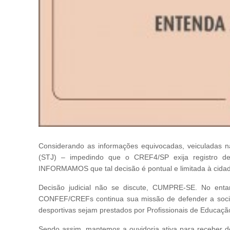
Considerando as informações equivocadas, veiculadas na
(STJ) – impedindo que o CREF4/SP exija registro de
INFORMAMOS que tal decisão é pontual e limitada à cidade
Decisão judicial não se discute, CUMPRE-SE. No entan
CONFEF/CREFs continua sua missão de defender a socied
desportivas sejam prestados por Profissionais de Educação 
Sendo assim, mantemos a ouvidoria ativa para receber 