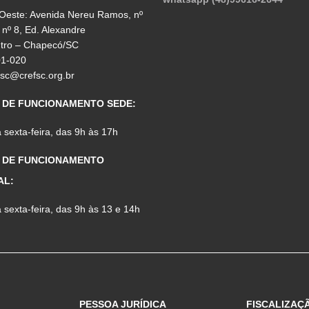
 Oeste: Avenida Nereu Ramos, nº
 nº 8, Ed. Alexandre
ntro – Chapecó/SC
01-020
fsc@crefsc.org.br
 DE FUNCIONAMENTO SEDE:
sexta-feira, das 9h às 17h
 DE FUNCIONAMENTO
AL:
sexta-feira, das 9h às 13 e 14h
PESSOA JURÍDICA
FISCALIZAÇ