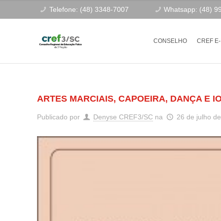
Telefone: (48) 3348-7007
Whatsapp: (48) 9
CONSELHO
CREF E
ARTES MARCIAIS, CAPOEIRA, DANÇA E I
Publicado por
Denyse CREF3/SC
na
26 de julho d