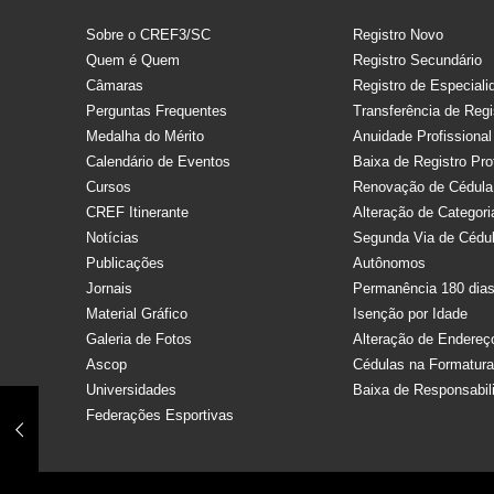
Sobre o CREF3/SC
Registro Novo
Quem é Quem
Registro Secundário
Câmaras
Registro de Especiali
Perguntas Frequentes
Transferência de Regi
Medalha do Mérito
Anuidade Profissional
Calendário de Eventos
Baixa de Registro Pro
Cursos
Renovação de Cédula
CREF Itinerante
Alteração de Categori
Notícias
Segunda Via de Cédu
Publicações
Autônomos
Jornais
Permanência 180 dia
Material Gráfico
Isenção por Idade
Galeria de Fotos
Alteração de Endereç
Ascop
Cédulas na Formatur
Universidades
Baixa de Responsabil
Federações Esportivas