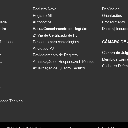
Registro Novo
Denúncias
Registro MEI
Orientações
dade
Autônomos
Procedimento
stro
Baixa/Cancelamento de Registro
Defesa|Recurs
2ª Via de Certificado de PJ
CÂMARA DE
fissional
Desconto para Associações
Anuidade PJ
Câmara de Jul
a
Revigoramento de Registro
Membros Câmar
la
Atualização de Responsável Técnico
Cadastro Defen
Atualização de Quadro Técnico
s
o
a
idade Técnica