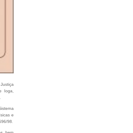
Justiça
e Ioga,
.
Sistema
sicas e
696/98.
es, bem