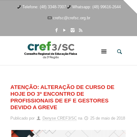
Telefone: (48) 3348-7007
Whatsapp: (48) 99616-2644
crefsc@crefsc.org.br
ATENÇÃO: ALTERAÇÃO DE CURSO DE
HOJE DO 3º ENCONTRO DE
PROFISSIONAIS DE EF E GESTORES
DEVIDO A GREVE
Publicado por
Denyse CREF3/SC
na
25 de maio de 2018