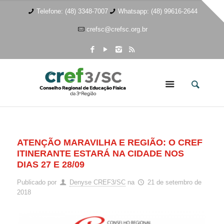
Telefone: (48) 3348-7007
Whatsapp: (48) 99616-2644
crefsc@crefsc.org.br
ATENÇÃO MARAVILHA E REGIÃO: O CREF
ITINERANTE ESTARÁ NA CIDADE NOS
DIAS 27 E 28/09
Publicado por
Denyse CREF3/SC
na
21 de setembro de
2018