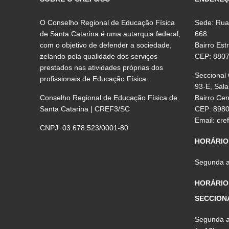
O Conselho Regional de Educação Física
Sede: Rua
de Santa Catarina é uma autarquia federal,
668
com o objetivo de defender a sociedade,
Bairro Est
zelando pela qualidade dos serviços
CEP: 880
prestados nas atividades próprias dos
Seccional
profissionais de Educação Física.
93-E, Sala
Conselho Regional de Educação Física de
Bairro Ce
Santa Catarina | CREF3/SC
CEP: 898
Email:
cre
CNPJ: 03.678.523/0001-80
HORÁRIO
Segunda a 
HORÁRIO
SECCION
Segunda a 