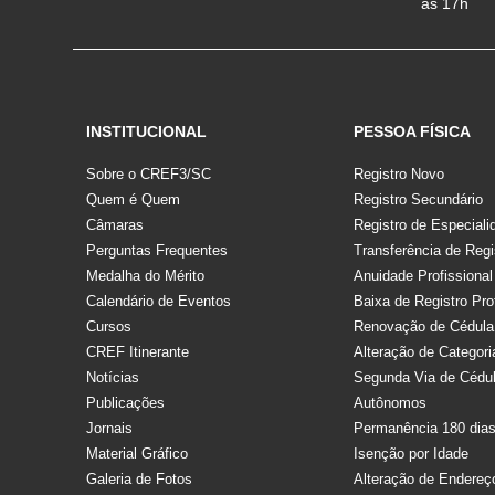
às 17h
INSTITUCIONAL
PESSOA FÍSICA
Sobre o CREF3/SC
Registro Novo
Quem é Quem
Registro Secundário
Câmaras
Registro de Especiali
Perguntas Frequentes
Transferência de Regi
Medalha do Mérito
Anuidade Profissional
Calendário de Eventos
Baixa de Registro Pro
Cursos
Renovação de Cédula
CREF Itinerante
Alteração de Categori
Notícias
Segunda Via de Cédu
Publicações
Autônomos
Jornais
Permanência 180 dia
Material Gráfico
Isenção por Idade
Galeria de Fotos
Alteração de Endereç