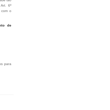
Art. 6º
o com o
nto de
os para