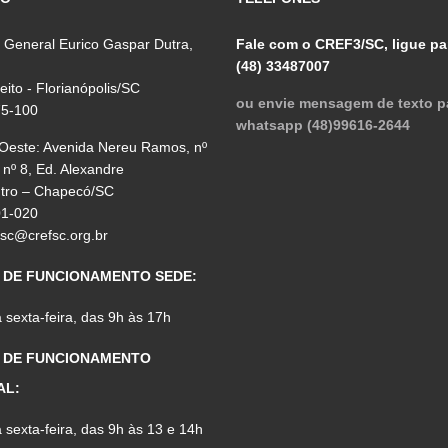
 General Eurico Gaspar Dutra,
Fale com o CREF3/SC, ligue pa
(48) 33487007
reito - Florianópolis/SC
ou envie mensagem de texto p
75-100
whatsapp (48)99616-2644
 Oeste: Avenida Nereu Ramos, nº
 nº 8, Ed. Alexandre
ntro – Chapecó/SC
01-020
fsc@crefsc.org.br
 DE FUNCIONAMENTO SEDE:
sexta-feira, das 9h às 17h
 DE FUNCIONAMENTO
AL:
sexta-feira, das 9h às 13 e 14h