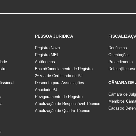
PESSOA JURÍDICA
FISCALIZAÇ
Registro Novo
Denúncias
Registro MEI
Orientações
dade
Autônomos
Procedimento
stro
Baixa/Cancelamento de Registro
Defesa|Recurs
2ª Via de Certificado de PJ
CÂMARA DE
fissional
Desconto para Associações
Anuidade PJ
Câmara de Jul
a
Revigoramento de Registro
Membros Câmar
la
Atualização de Responsável Técnico
Cadastro Defen
Atualização de Quadro Técnico
s
o