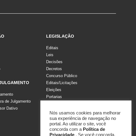
ÃO
LEGISLAÇÃO
Editais
Leis
Decisões
o
Decretos
Concurso Público
 JULGAMENTO
Editais/Licitações
Eleições
gamento
Portarias
a de Julgamento
Recomendações, Pareceres e Notas
sor Dativo
Resoluções
Nós usamos cookies para melhorar
sua experiência de navegação no
portal. Ao utilizar o site, você
concorda com a
Política de
Privacidade
. Se você concorda,