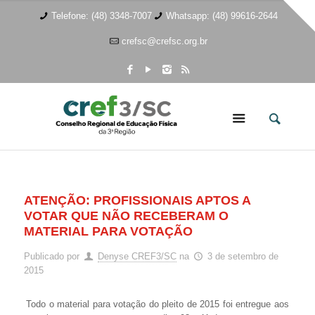
Telefone: (48) 3348-7007
Whatsapp: (48) 99616-2644
crefsc@crefsc.org.br
ATENÇÃO: PROFISSIONAIS APTOS A
VOTAR QUE NÃO RECEBERAM O
MATERIAL PARA VOTAÇÃO
Publicado por
Denyse CREF3/SC
na
3 de setembro de
2015
Todo o material para votação do pleito de 2015 foi entregue aos