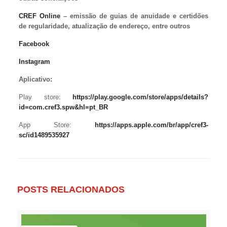
CREF Online
– emissão de guias de anuidade e certidões
de regularidade, atualização de endereço, entre outros
Facebook
Instagram
Aplicativo:
Play store:
https://play.google.com/store/apps/details?
id=com.cref3.spw&hl=pt_BR
App Store:
https://apps.apple.com/br/app/cref3-
sc/id1489535927
POSTS RELACIONADOS