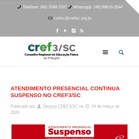
Telefone: (48) 3348-7007
Whatsapp: (48) 99616-2644
crefsc@crefsc.org.br
ATENDIMENTO PRESENCIAL CONTINUA
SUSPENSO NO CREF3/SC
Publicado por
Denyse CREF3/SC
na
24 de março de
2020