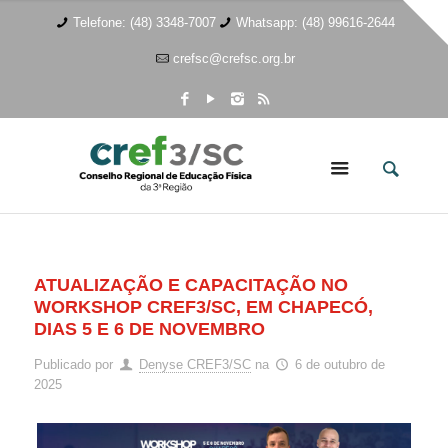
Telefone: (48) 3348-7007
Whatsapp: (48) 99616-2644
crefsc@crefsc.org.br
ATUALIZAÇÃO E CAPACITAÇÃO NO
WORKSHOP CREF3/SC, EM CHAPECÓ,
DIAS 5 E 6 DE NOVEMBRO
Publicado por
Denyse CREF3/SC
na
6 de outubro de
2025