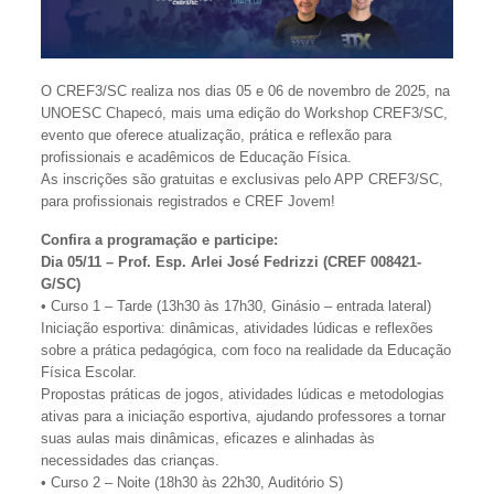
O CREF3/SC realiza nos dias 05 e 06 de novembro de 2025, na
UNOESC Chapecó, mais uma edição do Workshop CREF3/SC,
evento que oferece atualização, prática e reflexão para
profissionais e acadêmicos de Educação Física.
As inscrições são gratuitas e exclusivas pelo APP CREF3/SC,
para profissionais registrados e CREF Jovem!
Confira a programação e participe:
Dia 05/11 – Prof. Esp. Arlei José Fedrizzi (CREF 008421-
G/SC)
• Curso 1 – Tarde (13h30 às 17h30, Ginásio – entrada lateral)
Iniciação esportiva: dinâmicas, atividades lúdicas e reflexões
sobre a prática pedagógica, com foco na realidade da Educação
Física Escolar.
Propostas práticas de jogos, atividades lúdicas e metodologias
ativas para a iniciação esportiva, ajudando professores a tornar
suas aulas mais dinâmicas, eficazes e alinhadas às
necessidades das crianças.
• Curso 2 – Noite (18h30 às 22h30, Auditório S)