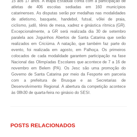
15 aos 17 anos. A etapa Estadual conta com a participação de
atletas de 406 escolas sediadas em 160 municípios
catarinenses. As disputas serão por medalhas nas modalidades
de
atletismo, basquete, handebol, futsal, vôlei de praia,
ciclismo, judô, tênis de mesa, xadrez e ginástica rítmica (GR).
Excepcionalmente, a GR será realizada dia 30 de setembro
paralela aos Joguinhos Abertos de Santa Catarina que serão
realizados em Criciúma. A natação, que também faz parte do
evento, foi realizada em agosto, em Palhoça. Os primeiros
colocados de cada modalidade garantem participação na fase
Nacional das Olimpíadas Escolares que acontece de 7 a 16 de
novembro em Belem (PA).
Os Jesc são uma promoção do
Governo de Santa Catarina por meio da Fesporte em parceria
com a prefeitura de Brusque e as Secretarias de
Desenvolvimento Regional. A abertura da competição acontece
às 08h30 de quarta-feira no ginásio do SESI.
POSTS RELACIONADOS