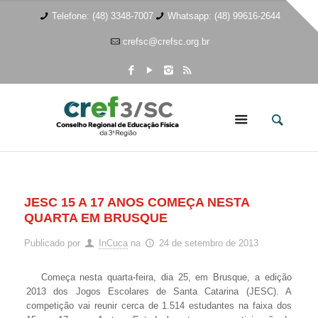
Telefone: (48) 3348-7007
Whatsapp: (48) 99616-2644
crefsc@crefsc.org.br
JESC 15 A 17 ANOS COMEÇA NESTA
QUARTA EM BRUSQUE
Publicado por
InCuca
na
24 de setembro de 2013
Começa nesta quarta-feira, dia 25, em Brusque, a edição
2013 dos Jogos Escolares de Santa Catarina (JESC). A
competição vai reunir cerca de 1.514 estudantes na faixa dos