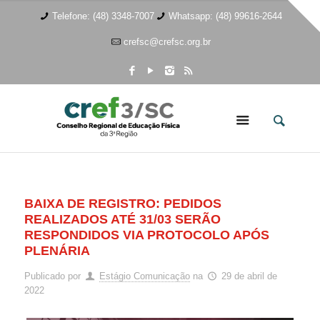
Telefone: (48) 3348-7007
Whatsapp: (48) 99616-2644
crefsc@crefsc.org.br
BAIXA DE REGISTRO: PEDIDOS
REALIZADOS ATÉ 31/03 SERÃO
RESPONDIDOS VIA PROTOCOLO APÓS
PLENÁRIA
Publicado por
Estágio Comunicação
na
29 de abril de
2022