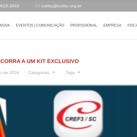
9616-2644
crefsc@crefsc.org.br
-NOVA
EVENTOS | COMUNICAÇÃO
PROFISSIONAL
EMPRESA
FISC
NCORRA A UM KIT EXCLUSIVO
o de 2016
Categorias
Tags