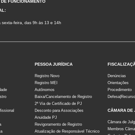
 DE FUNCIONAMENTO
AL:
sexta-feira, das 9h às 13 e 14h
PESSOA JURÍDICA
FISCALIZAÇ
Registro Novo
Denúncias
Registro MEI
Orientações
dade
Autônomos
Procedimento
stro
Baixa/Cancelamento de Registro
Defesa|Recurs
2ª Via de Certificado de PJ
CÂMARA DE
fissional
Desconto para Associações
Anuidade PJ
Câmara de Jul
a
Revigoramento de Registro
Membros Câmar
la
Atualização de Responsável Técnico