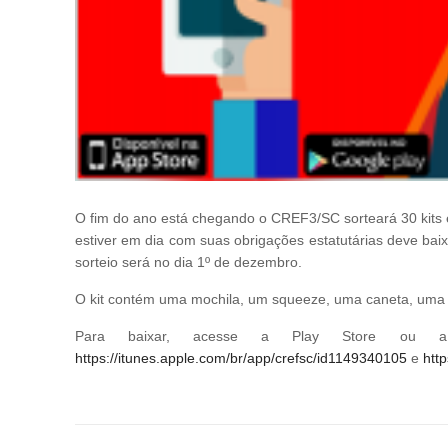
O fim do ano está chegando o CREF3/SC sorteará 30 kits exc
estiver em dia com suas obrigações estatutárias deve bai
sorteio será no dia 1º de dezembro.
O kit contém uma mochila, um squeeze, uma caneta, uma a
Para baixar, acesse a Play Store ou a
https://itunes.apple.com/br/app/crefsc/id1149340105
e
htt