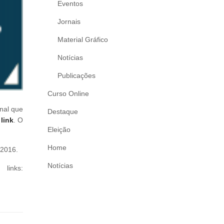
Eventos
Jornais
Material Gráfico
Notícias
Publicações
Curso Online
onal que
Destaque
link
. O
Eleição
Home
 2016.
Notícias
inks: