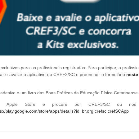
lusivos para os profissionais registrados. Para participar, o profissi
xar e avaliar o aplicativo do CREF3/SC e preencher o formulário
neste 
desivo e um livro das Boas Práticas da Educação Física Catarinense
 Apple Store e procure por CREF3/SC ou nos l
ps://play.google.com/store/apps/details?id=br.org.crefsc.crefSCApp