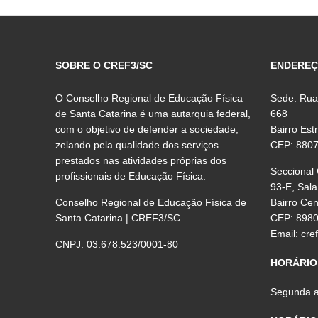
SOBRE O CREF3/SC
ENDERE
O Conselho Regional de Educação Física
Sede: Rua
de Santa Catarina é uma autarquia federal,
668
com o objetivo de defender a sociedade,
Bairro Est
zelando pela qualidade dos serviços
CEP: 880
prestados nas atividades próprias dos
Seccional
profissionais de Educação Física.
93-E, Sala
Conselho Regional de Educação Física de
Bairro Ce
Santa Catarina | CREF3/SC
CEP: 898
Email:
cre
CNPJ: 03.678.523/0001-80
HORÁRIO
Segunda a 