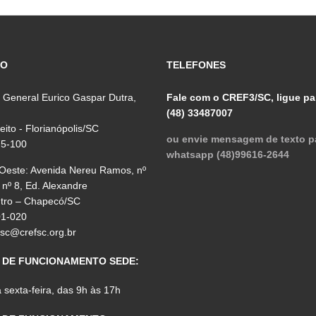
ÇO
TELEFONES
 General Eurico Gaspar Dutra,
Fale com o CREF3/SC, ligue pa
(48) 33487007
reito - Florianópolis/SC
ou envie mensagem de texto p
75-100
whatsapp (48)99616-2644
 Oeste: Avenida Nereu Ramos, nº
 nº 8, Ed. Alexandre
ntro – Chapecó/SC
01-020
fsc@crefsc.org.br
 DE FUNCIONAMENTO SEDE:
sexta-feira, das 9h às 17h