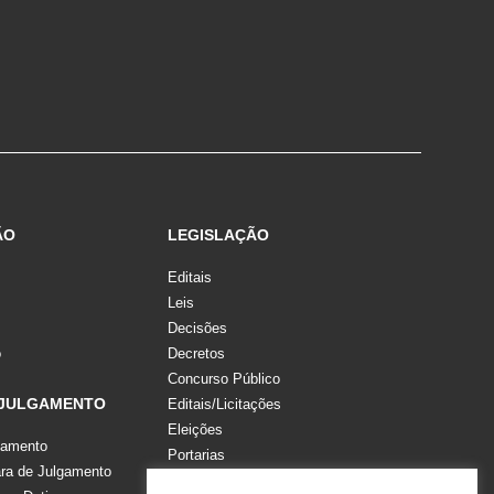
ÃO
LEGISLAÇÃO
Editais
Leis
Decisões
o
Decretos
Concurso Público
 JULGAMENTO
Editais/Licitações
Eleições
gamento
Portarias
a de Julgamento
Recomendações, Pareceres e Notas