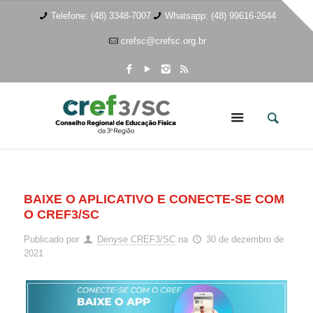
Telefone: (48) 3348-7007
Whatsapp: (48) 99616-2644
crefsc@crefsc.org.br
BAIXE O APLICATIVO E CONECTE-SE COM
O CREF3/SC
Publicado por
Denyse CREF3/SC
na
30 de dezembro de
2021