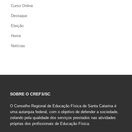
Curso Online
Destaque
Eleição
Home
Notícias
SOBRE O CREF3/SC
O Conselho Regional de Educação Física de Santa Catarina é
uma autarquia federal, com o objetivo de defender a sociedade,
zelando pela qualidade dos serviços prestados nas atividades
próprias dos profissionais de Educação Física.