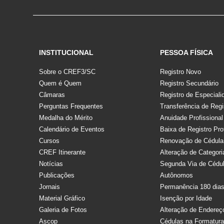
INSTITUCIONAL
PESSOA FÍSICA
Sobre o CREF3/SC
Registro Novo
Quem é Quem
Registro Secundário
Câmaras
Registro de Especiali
Perguntas Frequentes
Transferência de Regi
Medalha do Mérito
Anuidade Profissional
Calendário de Eventos
Baixa de Registro Pro
Cursos
Renovação de Cédula
CREF Itinerante
Alteração de Categori
Notícias
Segunda Via de Cédu
Publicações
Autônomos
Jornais
Permanência 180 dia
Material Gráfico
Isenção por Idade
Galeria de Fotos
Alteração de Endereç
Ascop
Cédulas na Formatur