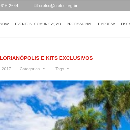
9616-2644
crefsc@crefsc.org.br
-NOVA
EVENTOS | COMUNICAÇÃO
PROFISSIONAL
EMPRESA
FISC
FLORIANÓPOLIS E KITS EXCLUSIVOS
e 2017
Categorias
Tags