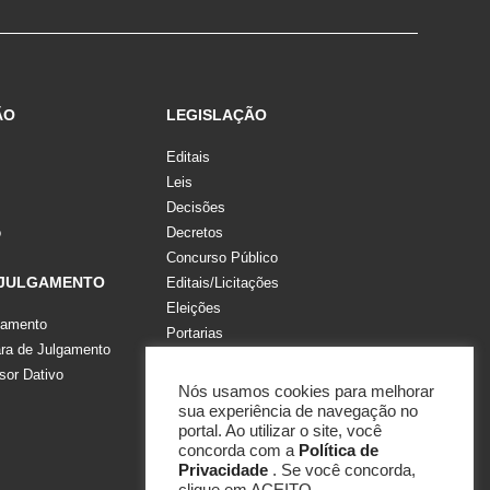
ÃO
LEGISLAÇÃO
Editais
Leis
Decisões
o
Decretos
Concurso Público
 JULGAMENTO
Editais/Licitações
Eleições
gamento
Portarias
a de Julgamento
Recomendações, Pareceres e Notas
sor Dativo
Resoluções
Nós usamos cookies para melhorar
sua experiência de navegação no
portal. Ao utilizar o site, você
concorda com a
Política de
Privacidade
. Se você concorda,