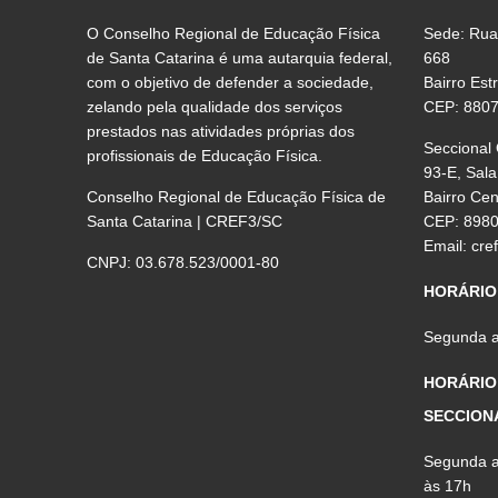
O Conselho Regional de Educação Física
Sede: Rua
de Santa Catarina é uma autarquia federal,
668
com o objetivo de defender a sociedade,
Bairro Est
zelando pela qualidade dos serviços
CEP: 880
prestados nas atividades próprias dos
Seccional
profissionais de Educação Física.
93-E, Sala
Conselho Regional de Educação Física de
Bairro Ce
Santa Catarina | CREF3/SC
CEP: 898
Email:
cre
CNPJ: 03.678.523/0001-80
HORÁRIO
Segunda a 
HORÁRIO
SECCION
Segunda a 
às 17h