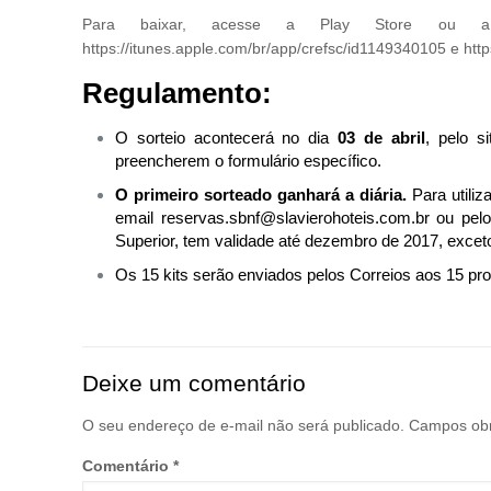
Para baixar, acesse a Play Store ou a
https://itunes.apple.com/br/app/crefsc/id1149340105 e http
Regulamento:
O sorteio acontecerá no dia
03 de abril
, pelo s
preencherem o formulário específico.
O primeiro sorteado ganhará a diária.
Para utiliz
email
reservas.sbnf@slavierohoteis.com.br
ou pelo 
Superior, tem validade até dezembro de 2017, exceto 
Os 15 kits serão enviados pelos Correios aos 15 prof
Deixe um comentário
O seu endereço de e-mail não será publicado.
Campos obr
Comentário
*