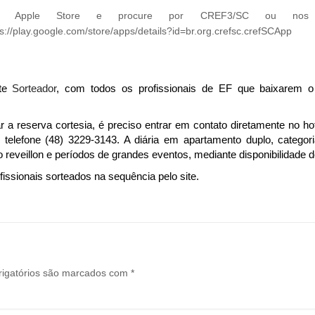
 Apple Store e procure por CREF3/SC ou nos l
s://play.google.com/store/apps/details?id=br.org.crefsc.crefSCApp
ite
Sorteador
, com todos os profissionais de EF que baixarem 
ar a reserva cortesia, é preciso entrar em contato diretamente no hot
telefone (48) 3229-3143. A diária em apartamento duplo, categor
reveillon e períodos de grandes eventos, mediante disponibilidade do
issionais sorteados na sequência pelo site.
igatórios são marcados com
*