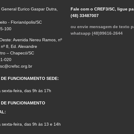
 General Eurico Gaspar Dutra,
Fale com o CREF3/SC, ligue pa
(48) 33487007
reito - Florianópolis/SC
ou envie mensagem de texto p
75-100
whatsapp (48)99616-2644
 Oeste: Avenida Nereu Ramos, nº
 nº 8, Ed. Alexandre
ntro – Chapecó/SC
01-020
fsc@crefsc.org.br
 DE FUNCIONAMENTO SEDE:
sexta-feira, das 9h às 17h
 DE FUNCIONAMENTO
AL:
sexta-feira, das 9h às 13 e 14h