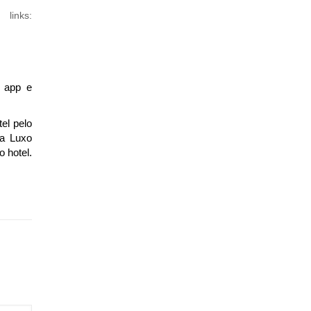
inks:
o app e
el pelo
ia Luxo
 hotel.