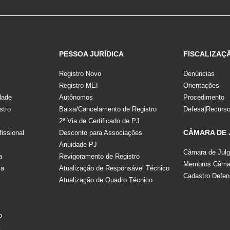
PESSOA JURÍDICA
FISCALIZAÇ
Registro Novo
Denúncias
Registro MEI
Orientações
dade
Autônomos
Procedimento
stro
Baixa/Cancelamento de Registro
Defesa|Recurs
2ª Via de Certificado de PJ
CÂMARA DE
fissional
Desconto para Associações
Anuidade PJ
Câmara de Jul
a
Revigoramento de Registro
Membros Câmar
la
Atualização de Responsável Técnico
Cadastro Defen
Atualização de Quadro Técnico
s
o
a