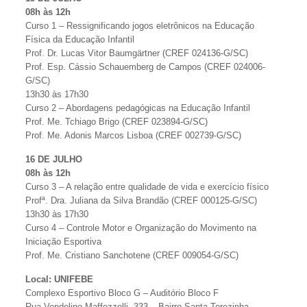
08h às 12h
Curso 1 – Ressignificando jogos eletrônicos na Educação
Física da Educação Infantil
Prof. Dr. Lucas Vitor Baumgärtner (CREF 024136-G/SC)
Prof. Esp. Cássio Schauemberg de Campos (CREF 024006-
G/SC)
13h30 às 17h30
Curso 2 – Abordagens pedagógicas na Educação Infantil
Prof. Me. Tchiago Brigo (CREF 023894-G/SC)
Prof. Me. Adonis Marcos Lisboa (CREF 002739-G/SC)
16 DE JULHO
08h às 12h
Curso 3 – A relação entre qualidade de vida e exercício físico
Profª. Dra. Juliana da Silva Brandão (CREF 000125-G/SC)
13h30 às 17h30
Curso 4 – Controle Motor e Organização do Movimento na
Iniciação Esportiva
Prof. Me. Cristiano Sanchotene (CREF 009054-G/SC)
Local: UNIFEBE
Complexo Esportivo Bloco G – Auditório Bloco F
Rua Vendelino Maffezzolli, 333 – Bairro Santa Terezinha –