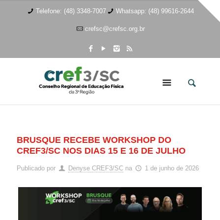
Telefone: (48) 3348-7007
Whatsapp: (48) 99616-2644
crefsc@crefsc.org.br
BRUSQUE RECEBE WORKSHOP DO
CREF3/SC NOS DIAS 15 E 16 DE JULHO
Publicado por
Denyse CREF3/SC
na
1 de junho de 2026