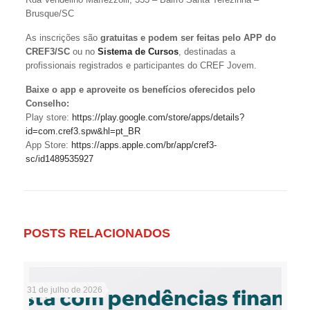
Brusque/SC
As inscrições são
gratuitas e podem ser feitas pelo APP do
CREF3/SC
ou no
Sistema de Cursos
, destinadas a
profissionais registrados e participantes do CREF Jovem.
Baixe o app e aproveite os benefícios oferecidos pelo
Conselho:
Play store:
https://play.google.com/store/apps/details?
id=com.cref3.spw&hl=pt_BR
App Store:
https://apps.apple.com/br/app/cref3-
sc/id1489535927
POSTS RELACIONADOS
31 de julho de 2026