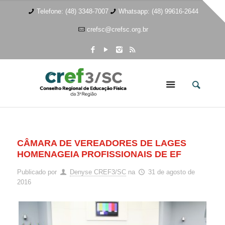
Telefone: (48) 3348-7007
Whatsapp: (48) 99616-2644
crefsc@crefsc.org.br
CÂMARA DE VEREADORES DE LAGES
HOMENAGEIA PROFISSIONAIS DE EF
Publicado por
Denyse CREF3/SC
na
31 de agosto de
2016