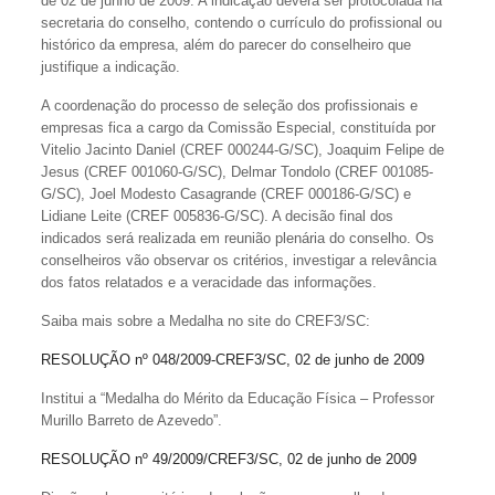
de 02 de junho de 2009. A indicação deverá ser protocolada na
secretaria do conselho, contendo o currículo do profissional ou
histórico da empresa, além do parecer do conselheiro que
justifique a indicação.
A coordenação do processo de seleção dos profissionais e
empresas fica a cargo da Comissão Especial, constituída por
Vitelio Jacinto Daniel (CREF 000244-G/SC), Joaquim Felipe de
Jesus (CREF 001060-G/SC), Delmar Tondolo (CREF 001085-
G/SC), Joel Modesto Casagrande (CREF 000186-G/SC) e
Lidiane Leite (CREF 005836-G/SC). A decisão final dos
indicados será realizada em reunião plenária do conselho. Os
conselheiros vão observar os critérios, investigar a relevância
dos fatos relatados e a veracidade das informações.
Saiba mais sobre a Medalha no site do CREF3/SC:
RESOLUÇÃO nº 048/2009-CREF3/SC, 02 de junho de 2009
Institui a “Medalha do Mérito da Educação Física – Professor
Murillo Barreto de Azevedo”.
RESOLUÇÃO nº 49/2009/CREF3/SC, 02 de junho de 2009