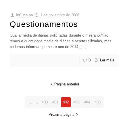
InCuca
na
1 de novembro de 2008
Questionamentos
Qual a média de diárias solicitadas durante o mês/ano?Não
temos a quantidade média de diárias a serem utilizadas, mas
podemos informar que neste ano de 2014, […]
0
Ler mais
Página anterior
1
...
400
401
402
403
404
405
Próxima página