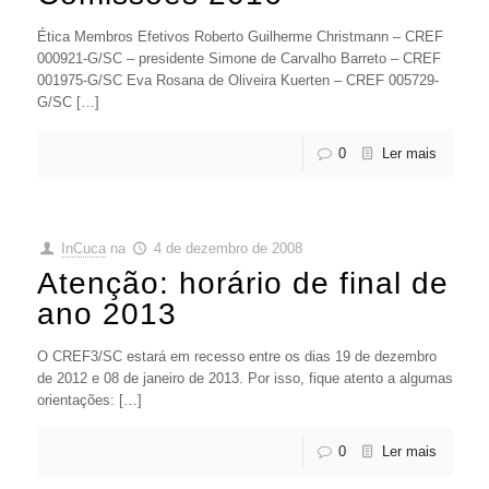
Ética Membros Efetivos Roberto Guilherme Christmann – CREF
000921-G/SC – presidente Simone de Carvalho Barreto – CREF
001975-G/SC Eva Rosana de Oliveira Kuerten – CREF 005729-
G/SC […]
0
Ler mais
InCuca
na
4 de dezembro de 2008
Atenção: horário de final de
ano 2013
O CREF3/SC estará em recesso entre os dias 19 de dezembro
de 2012 e 08 de janeiro de 2013. Por isso, fique atento a algumas
orientações: […]
0
Ler mais