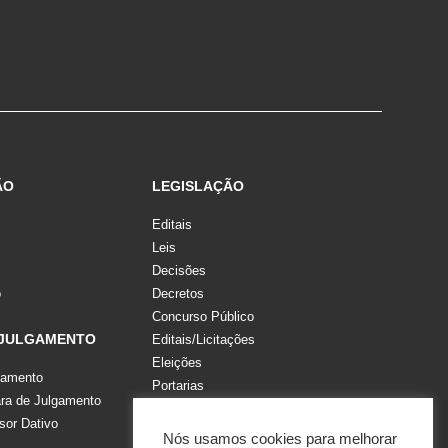
ÃO
LEGISLAÇÃO
Editais
Leis
Decisões
o
Decretos
Concurso Público
 JULGAMENTO
Editais/Licitações
Eleições
gamento
Portarias
a de Julgamento
Recomendações, Pareceres e Notas
sor Dativo
Resoluções
Nós usamos cookies para melhorar