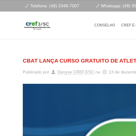
Telefone: (48) 3348-7007
Whatsapp: (48) 9
CONSELHO
CREF E
CBAT LANÇA CURSO GRATUITO DE ATLE
Publicado por
Denyse CREF3/SC
na
13 de dezemb