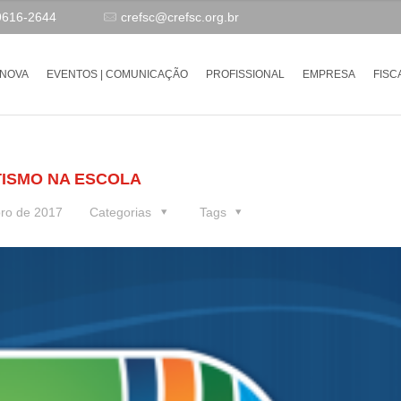
9616-2644
crefsc@crefsc.org.br
-NOVA
EVENTOS | COMUNICAÇÃO
PROFISSIONAL
EMPRESA
FISC
TISMO NA ESCOLA
ro de 2017
Categorias
Tags