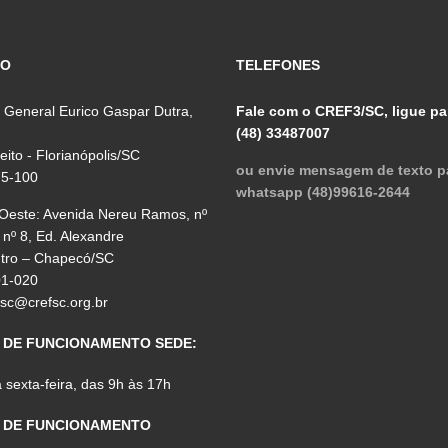
ÇO
TELEFONES
 General Eurico Gaspar Dutra,
Fale com o CREF3/SC, ligue pa
(48) 33487007
reito - Florianópolis/SC
ou envie mensagem de texto p
75-100
whatsapp (48)99616-2644
 Oeste: Avenida Nereu Ramos, nº
 nº 8, Ed. Alexandre
ntro – Chapecó/SC
01-020
fsc@crefsc.org.br
 DE FUNCIONAMENTO SEDE:
sexta-feira, das 9h às 17h
 DE FUNCIONAMENTO