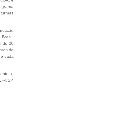
rograma
 turmas
ducação
Brasil,
endo 20
horas de
de cada
ento; e
EF4/SP,