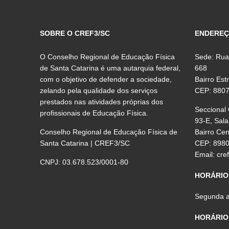
SOBRE O CREF3/SC
ENDERE
O Conselho Regional de Educação Física
Sede: Rua
de Santa Catarina é uma autarquia federal,
668
com o objetivo de defender a sociedade,
Bairro Est
zelando pela qualidade dos serviços
CEP: 880
prestados nas atividades próprias dos
Seccional
profissionais de Educação Física.
93-E, Sala
Conselho Regional de Educação Física de
Bairro Ce
Santa Catarina | CREF3/SC
CEP: 898
Email:
cre
CNPJ: 03.678.523/0001-80
HORÁRIO
Segunda a 
HORÁRIO