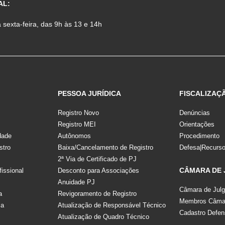
AL:
sexta-feira, das 9h às 13 e 14h
PESSOA JURÍDICA
FISCALIZAÇ
Registro Novo
Denúncias
Registro MEI
Orientações
dade
Autônomos
Procedimento
stro
Baixa/Cancelamento de Registro
Defesa|Recurs
2ª Via de Certificado de PJ
CÂMARA DE
fissional
Desconto para Associações
Anuidade PJ
Câmara de Jul
a
Revigoramento de Registro
Membros Câmar
la
Atualização de Responsável Técnico
Cadastro Defen
Atualização de Quadro Técnico