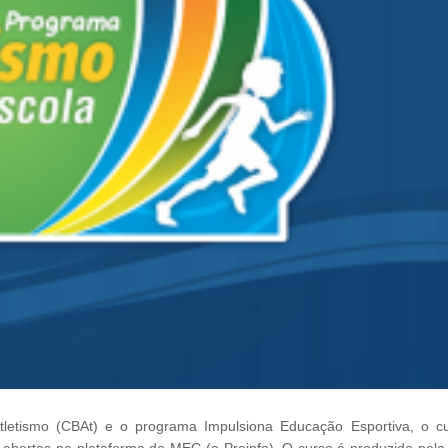
Atletismo (CBAt) e o programa Impulsiona Educação Esportiva, o c
es abertas na plataforma do MEC (e-Proinfo). O curso é produzido pel