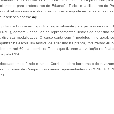
ecialmente para professores de Educação Física e facilitadores do P
do Atletismo nas escolas, inserindo este esporte em suas aulas nas
e inscrições acesse
aqui
.
Impulsiona Educação Esportiva, especialmente para professores de E
PNME), contém vídeoaulas de representantes ilustres do atletismo no 
s diversas modalidades. O curso conta com 4 módulos – no geral, s
anizar na escola um festival de atletismo na prática, totalizando 40 
ine em até 60 dias corridos. Todos que fizerem a avaliação no final 
 e pela CBAt.
elocidade, meio fundo e fundo; Corridas sobre barreiras e de revezam
atura do Termo de Compromisso reúne representantes da CONFEF, CR
ESP.