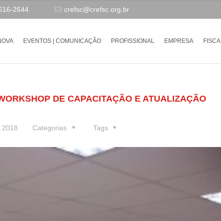
9616-2644
crefsc@crefsc.org.br
NOVA
EVENTOS | COMUNICAÇÃO
PROFISSIONAL
EMPRESA
FISCA
 WORKSHOP DE CAPACITAÇÃO E ATUALIZAÇÃO
e 2018
Categorias
Tags