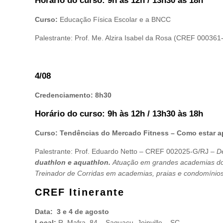
Horário do curso: 9h às 12h / 13h30 às 18h
Curso:
Educação Física Escolar e a BNCC
Palestrante: Prof. Me. Alzira Isabel da Rosa (CREF 00036
4/08
Credenciamento: 8h30
Horário do curso: 9h às 12h / 13h30 às 18h
Curso: Tendências do Mercado Fitness – Como estar a
Palestrante: Prof. Eduardo Netto – CREF 002025-G/RJ –
D
duathlon e aquathlon.
Atuação em grandes academias do 
Treinador de Corridas em academias, praias e condomínios
CREF Itinerante
Data: 3 e 4 de agosto
Local:
R. Mafra, 84 – Saguaçu, Joinville – SC