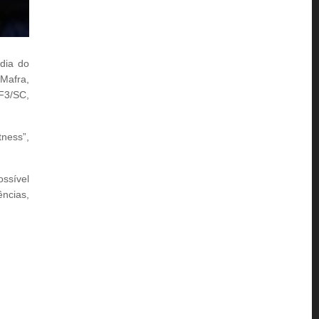
dia do
 Mafra,
F3/SC,
ness”,
ssível
ências,