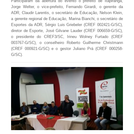
Participaram da abertura do evento o prefeito de Itapiranga,
Jorge Welter, o vice-prefeito, Fernando Girardi, o gerente da
ADR, Claudir Larentis, o secretário de Educação, Nelson Klein,
a gerente regional de Educação, Marina Bianchi, o secretário de
Esportes da ADR, Sérgio Luis Griebeler (CREF 002421-G/SC),
diretor de Esporte, José Gilvane Lauder (CREF 006659-G/SC),
o presidente do CREF3/SC, Irineu Wolney Furtado (CREF
003767-G/SC), o conselheiro Roberto Guilherme Christmann
(CREF 000921-G/SC) e o gestor Juliano Prá (CREF 000258-
G/SC).