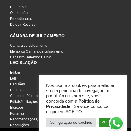
Denúncias
Orientações
Procedimento
Defesa|Recurso
CÂMARA DE JULGAMENTO
Câmara de Julgamento
Membros Câmara de Julgamento
Cadastro Defensor Dativo
LEGISLAÇÃO
Editais
Leis
Decisões
Nós usamos cookies para melhorar
Decretos
sua experiência de navegação no
portal. Ao utilizar o site, você
Concurso Público
concorda com a
Política de
Editais/Licitações
Privacidade
. Se você concorda,
Eleições
clique em ACEITO.
Portarias
Recomendações, Pareceres e Notas
Configuração de Cookies
ACEITO
Resoluções