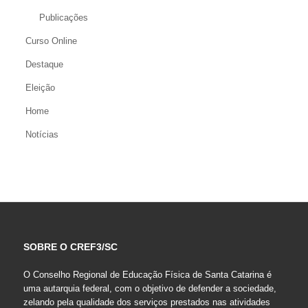
Publicações
Curso Online
Destaque
Eleição
Home
Notícias
SOBRE O CREF3/SC
O Conselho Regional de Educação Física de Santa Catarina é
uma autarquia federal, com o objetivo de defender a sociedade,
zelando pela qualidade dos serviços prestados nas atividades