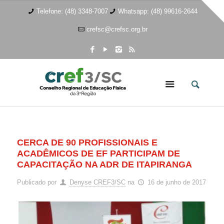
Telefone: (48) 3348-7007
Whatsapp: (48) 99616-2644
crefsc@crefsc.org.br
CERCA DE 90 PROFISSIONAIS E
ACADÊMICOS DE EF PARTICIPAM DE
CAPACITAÇÃO NA ADR DE ITAPIRANGA
Publicado por
Denyse CREF3/SC
na
16 de junho de 2017