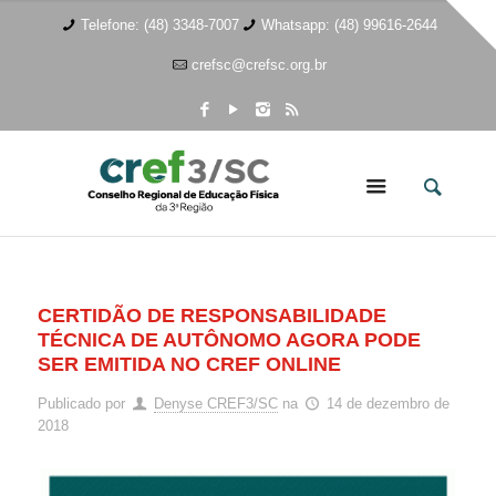
Telefone: (48) 3348-7007
Whatsapp: (48) 99616-2644
crefsc@crefsc.org.br
CERTIDÃO DE RESPONSABILIDADE
TÉCNICA DE AUTÔNOMO AGORA PODE
SER EMITIDA NO CREF ONLINE
Publicado por
Denyse CREF3/SC
na
14 de dezembro de
2018