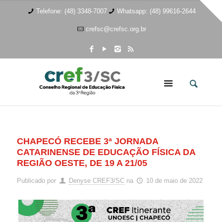
Telefone: (48) 3348-7007
Whatsapp: (48) 99616-2644
crefsc@crefsc.org.br
CHAPECÓ RECEBE 3ª JORNADA
CATARINENSE DE EDUCAÇÃO FÍSICA DA
REGIÃO OESTE, DE 19 A 21/05
Publicado por
Denyse CREF3/SC
na
10 de maio de 2022