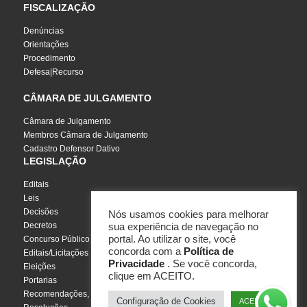
FISCALIZAÇÃO
Denúncias
Orientações
Procedimento
Defesa|Recurso
CÂMARA DE JULGAMENTO
Câmara de Julgamento
Membros Câmara de Julgamento
Cadastro Defensor Dativo
LEGISLAÇÃO
Editais
Leis
Decisões
Nós usamos cookies para melhorar
Decretos
sua experiência de navegação no
portal. Ao utilizar o site, você
Concurso Público
concorda com a
Política de
Editais/Licitações
Privacidade
. Se você concorda,
Eleições
clique em ACEITO.
Portarias
Recomendações, Pareceres e Notas
Configuração de Cookies
ACEITO