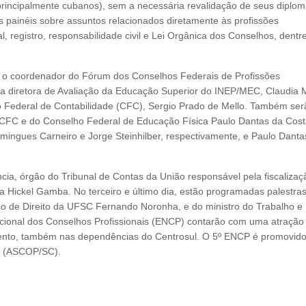
rincipalmente cubanos), sem a necessária revalidação de seus diplom
is painéis sobre assuntos relacionados diretamente às profissões
l, registro, responsabilidade civil e Lei Orgânica dos Conselhos, dentr
m o coordenador do Fórum dos Conselhos Federais de Profissões
 diretora de Avaliação da Educação Superior do INEP/MEC, Claudia M
ho Federal de Contabilidade (CFC), Sergio Prado de Mello. Também ser
do CFC e do Conselho Federal de Educação Física Paulo Dantas da Cost
ingues Carneiro e Jorge Steinhilber, respectivamente, e Paulo Danta
ia, órgão do Tribunal de Contas da União responsável pela fiscalizaç
sa Hickel Gamba. No terceiro e último dia, estão programadas palestra
so de Direito da UFSC Fernando Noronha, e do ministro do Trabalho e
cional dos Conselhos Profissionais (ENCP) contarão com uma atração
ento, também nas dependências do Centrosul. O 5º ENCP é promovido
na (ASCOP/SC).