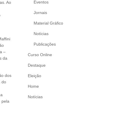
Eventos
as. Ao
Jornais
e
Material Gráfico
Notícias
affini
Publicações
ão
a –
Curso Online
s da
Destaque
ão dos
Eleição
s do
Home
 a
Notícias
 pela