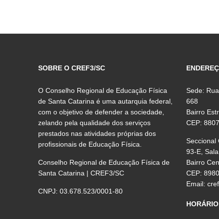
SOBRE O CREF3/SC
ENDERE
O Conselho Regional de Educação Física
Sede: Rua
de Santa Catarina é uma autarquia federal,
668
com o objetivo de defender a sociedade,
Bairro Est
zelando pela qualidade dos serviços
CEP: 880
prestados nas atividades próprias dos
Seccional
profissionais de Educação Física.
93-E, Sala
Conselho Regional de Educação Física de
Bairro Ce
Santa Catarina | CREF3/SC
CEP: 898
Email:
cre
CNPJ: 03.678.523/0001-80
HORÁRIO