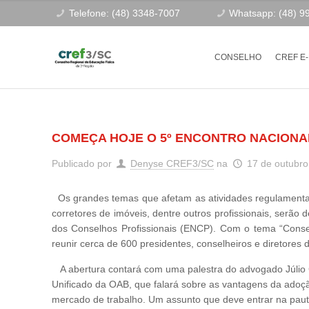
Telefone: (48) 3348-7007
Whatsapp: (48) 9
CONSELHO
CREF E
COMEÇA HOJE O 5º ENCONTRO NACIONA
Publicado por
Denyse CREF3/SC
na
17 de outubro
Os grandes temas que afetam as atividades regulamenta
corretores de imóveis, dentre outros profissionais, serão d
dos Conselhos Profissionais (ENCP). Com o tema “Consel
reunir cerca de 600 presidentes, conselheiros e diretores d
A abertura contará com uma palestra do advogado Júlio
Unificado da OAB, que falará sobre as vantagens da adoção
mercado de trabalho. Um assunto que deve entrar na pauta