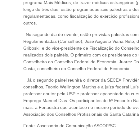
programa Mais Médicos, de trazer médicos estrangeiros (p
longo de três dias, estão programadas seis palestras e do
regulamentadas, como fiscalização do exercício profissiona
outros.
No segundo dia do evento, estão previstas palestras co
Regulamentadas (Conselhão), José Augusto Viana Neto, da
Griboski, e do vice-presidente de Fiscalização do Consel
realizados dois painéis. O primeiro com os presidentes 
Conselheiro do Conselho Federal de Economia. Juarez Dom
Costa, conselheiro do Conselho Federal de Economia.
Já o segundo painel reunirá o diretor da SECEX Previdênc
conselhos, Teonio Wellington Martins e a juíza federal Luí
professor doutor pela USP e professor aposentado do cur
Emprego Manoel Dias. Os participantes do 5º Encontro Na
mais: a Fenaostra que acontece no mesmo período do ev
Associação dos Conselhos Profissionais de Santa Catari
Fonte: Assessoria de Comunicação ASCOP/SC