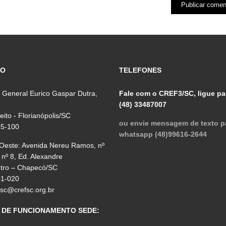
ÇO
TELEFONES
 General Eurico Gaspar Dutra,
Fale com o CREF3/SC, ligue pa
(48) 33487007
reito - Florianópolis/SC
ou envie mensagem de texto p
75-100
whatsapp (48)99616-2644
 Oeste: Avenida Nereu Ramos, nº
 nº 8, Ed. Alexandre
ntro – Chapecó/SC
01-020
fsc@crefsc.org.br
 DE FUNCIONAMENTO SEDE: