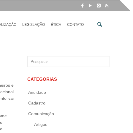
ALIZAÇÃO
LEGISLAÇÃO
ÉTICA
CONTATO
CATEGORIAS
eiros e
Nacional
Anuidade
nto vai
Cadastro
Comunicação
xame
no
Artigos
do