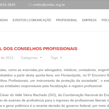
9616-2644
crefsc@crefsc.org.br
-NOVA
EVENTOS | COMUNICAÇÃO
PROFISSIONAL
EMPRESA
FISC
L DOS CONSELHOS PROFISSIONAIS
 de 2013
Categorias
Tags
das, como as exercidas por advogados, médicos, contadores, engenh
ebatidos a partir desta quinta-feira, em Florianópolis, no 5º Encontro 
hos Profissionais, um instrumento de proteção da sociedade”, o eve
as entidades responsáveis pela fiscalização e registro profissional.
 César do Valle Vieira Machado (GO), da Coordenação Nacional do E
 de exames de proficiência para o ingresso de profissionais liberais 
 e gerar polêmica é a recente decisão do governo federal, por meio 