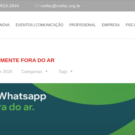
9616-2644
crefsc@crefsc.org.br
-NOVA
EVENTOS | COMUNICAÇÃO
PROFISSIONAL
EMPRESA
FISC
MENTE FORA DO AR
de 2026
Categorias
Tags