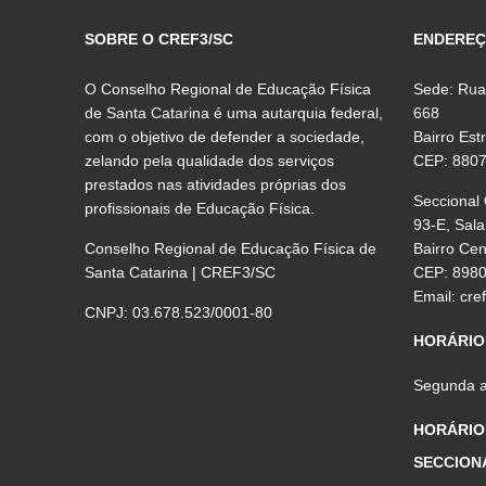
SOBRE O CREF3/SC
ENDERE
O Conselho Regional de Educação Física
Sede: Rua
de Santa Catarina é uma autarquia federal,
668
com o objetivo de defender a sociedade,
Bairro Est
zelando pela qualidade dos serviços
CEP: 880
prestados nas atividades próprias dos
Seccional
profissionais de Educação Física.
93-E, Sala
Conselho Regional de Educação Física de
Bairro Ce
Santa Catarina | CREF3/SC
CEP: 898
Email:
cre
CNPJ: 03.678.523/0001-80
HORÁRIO
Segunda a 
HORÁRIO
SECCION