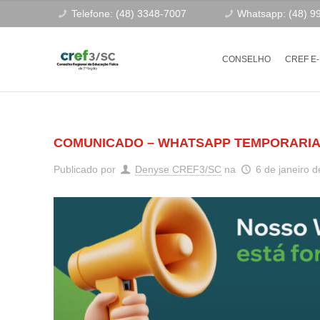
Telefone: (48) 3348-7007
Whatsapp: (48) 9
CONSELHO
CREF E
COMUNICADO – WHATSAPP TEMPORARIA
Publicado por
Denyse CREF3/SC
na
6 de janeiro 