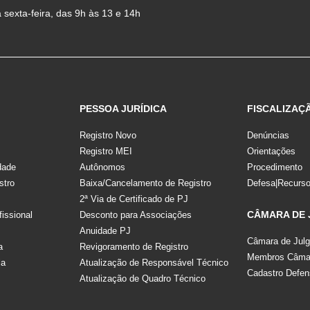
sexta-feira, das 9h às 13 e 14h
PESSOA JURÍDICA
FISCALIZAÇ
Registro Novo
Denúncias
Registro MEI
Orientações
dade
Autônomos
Procedimento
stro
Baixa/Cancelamento de Registro
Defesa|Recurs
2ª Via de Certificado de PJ
CÂMARA DE
fissional
Desconto para Associações
Anuidade PJ
Câmara de Jul
a
Revigoramento de Registro
Membros Câmar
la
Atualização de Responsável Técnico
Cadastro Defen
Atualização de Quadro Técnico
s