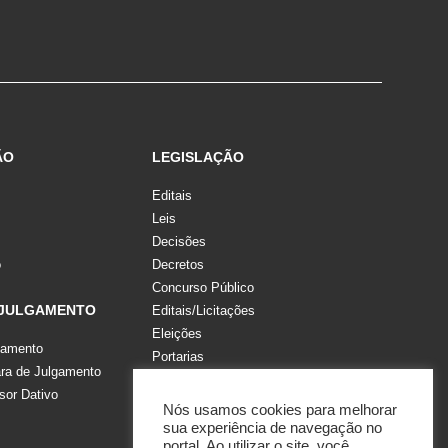
ÃO
LEGISLAÇÃO
Editais
Leis
Decisões
o
Decretos
Concurso Público
 JULGAMENTO
Editais/Licitações
Eleições
gamento
Portarias
a de Julgamento
Recomendações, Pareceres e Notas
sor Dativo
Resoluções
Nós usamos cookies para melhorar
sua experiência de navegação no
portal. Ao utilizar o site, você