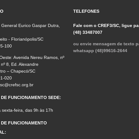
ÇO
TELEFONES
 General Eurico Gaspar Dutra,
Fale com o CREF3/SC, ligue pa
(48) 33487007
reito - Florianópolis/SC
ou envie mensagem de texto p
75-100
whatsapp (48)99616-2644
 Oeste: Avenida Nereu Ramos, nº
 nº 8, Ed. Alexandre
ntro – Chapecó/SC
01-020
fsc@crefsc.org.br
 DE FUNCIONAMENTO SEDE:
sexta-feira, das 9h às 17h
 DE FUNCIONAMENTO
AL: