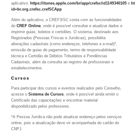
aplicativo:
https://itunes.apple.com/br/app/crefsc/id1149340105
e
ht
id=br.org.crefsc.crefSCApp
Além do aplicativo, o CREF3/SC conta com as funcionalidades
do
CREF Online
, onde é possível consultar e atualizar dados e
imprimir guias, boletos e certidões. O sistema, destinado aos
Registrados (Pessoas Físicas e Jurídicas), possibilita
alterações cadastrais (como endereços, telefones e e-mail)*,
emissão de guias de pagamento, termo de responsabilidade
técnica e Certidão de Débitos Tributários e Pendências
Cadastrais, além da consulta ao registro de profissionais e
estabelecimentos.
Cursos
Para participar dos cursos e eventos realizados pelo Conselho,
acesse o
Sistema de Cursos
, onde é possível ainda emitir o
Certificado das capacitações e encontrar material
disponibilizado pelos professores.
*A Pessoa Jurídica não pode atualizar endereço pelos serviços
online, pois a atualização deve vir acompanhada do cartão do
CNPJ.