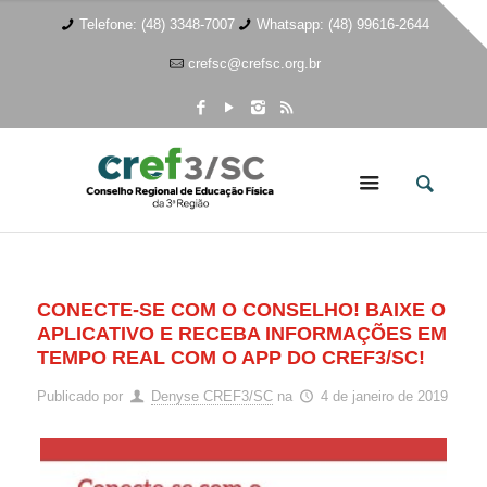
Telefone: (48) 3348-7007
Whatsapp: (48) 99616-2644
crefsc@crefsc.org.br
CONECTE-SE COM O CONSELHO! BAIXE O
APLICATIVO E RECEBA INFORMAÇÕES EM
TEMPO REAL COM O APP DO CREF3/SC!
Publicado por
Denyse CREF3/SC
na
4 de janeiro de 2019